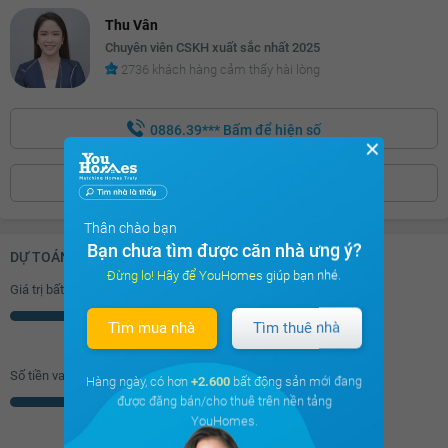
Thu Vân
11.94 tỷ
Chuyên viên CSKH xuất sắc nhất 2025
11.96 tỷ
2736 khách hàng cảm thấy hài lòng
11.98 tỷ
0886.39***
Bấm để hiện số
12 tỷ
✕
12.02 tỷ
ĐẶT LỊCH XEM NHÀ
12.04 tỷ
Thân chào bạn
12.06 tỷ
Bạn chưa tìm được căn nhà ưng ý?
DỰ TOÁN KHOẢN VAY (ĐƠN VỊ: VNĐ)
Đừng lo! Hãy để YouHomes giúp bạn nhé.
12.08 tỷ
Giá trị bất động sản
12.1 tỷ
Triệu
Tìm mua nhà
Tìm thuê nhà
12.12 tỷ
Số tiền vay (
70
%/GTNĐ)
Hàng ngày, có hơn
+2.600
bất động sản mới đang
12.14 tỷ
được đăng bán/cho thuê trên nền tảng
Triệu
YouHomes.
12.16 tỷ