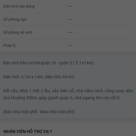
11.68 tỷ
Diện tích xây dựng
---
11.7 tỷ
Số phòng ngủ
---
11.72 tỷ
Số phòng vệ sinh
---
11.74 tỷ
Pháp lý
---
11.76 tỷ
11.78 tỷ
Bán nhà hẻm xe hơi quận 10 - quận 3 ( 5.1x14m).
11.8 tỷ
Diện tích: 5.1m x 14m, diện tích: 64 m2.
11.82 tỷ
11.84 tỷ
Kết cấu: Nhà 1 trệt 2 lầu, xây kiên cố, nhà nằm cách vòng xoay dân
chủ khoảng 300m, giáp gianh quận 3, nhà ngang 5m còn rất ít.
11.86 tỷ
(Bán nhà mặt phố - Mua nhà mặt phố)
11.88 tỷ
11.9 tỷ
NHÂN VIÊN HỖ TRỢ 24/7
11.92 tỷ