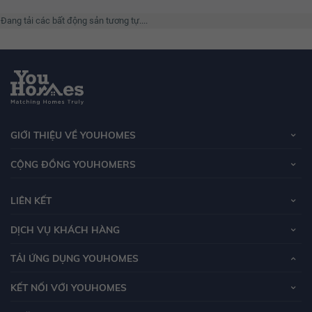
12.92 tỷ
Đang tải các bất động sản tương tự....
12.94 tỷ
12.96 tỷ
12.98 tỷ
13 tỷ
13.02 tỷ
GIỚI THIỆU VỀ YOUHOMES
13.04 tỷ
CỘNG ĐỒNG YOUHOMERS
13.06 tỷ
LIÊN KẾT
13.08 tỷ
13.1 tỷ
DỊCH VỤ KHÁCH HÀNG
13.12 tỷ
TẢI ỨNG DỤNG YOUHOMES
13.14 tỷ
KẾT NỐI VỚI YOUHOMES
13.16 tỷ