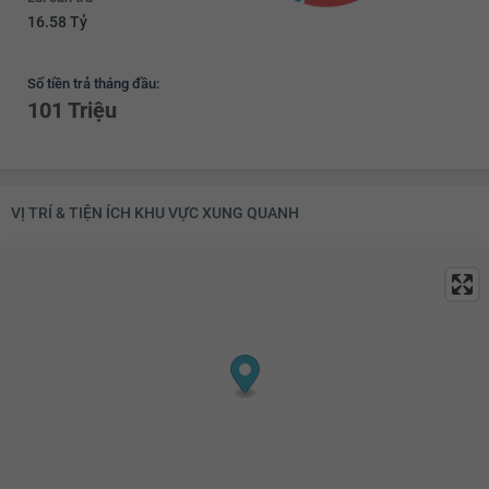
16.58 Tỷ
12.44 tỷ
12.46 tỷ
Số tiền trả tháng đầu:
101 Triệu
12.48 tỷ
12.5 tỷ
12.52 tỷ
VỊ TRÍ & TIỆN ÍCH KHU VỰC XUNG QUANH
12.54 tỷ
12.56 tỷ
12.58 tỷ
12.6 tỷ
12.62 tỷ
12.64 tỷ
12.66 tỷ