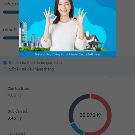
Thời gian vay
12.18 tỷ
Năm
12.2 tỷ
12.22 tỷ
Lãi suất
12.24 tỷ
% năm
12.26 tỷ
12.28 tỷ
Số tiền trả theo dư nợ giảm dần
Số tiền trả đều hàng tháng
12.3 tỷ
12.32 tỷ
Cần trả trước
12.34 tỷ
4.05 Tỷ
12.36 tỷ
Gốc cần trả
12.38 tỷ
9.45 Tỷ
12.4 tỷ
Lãi cần trả
12.42 tỷ