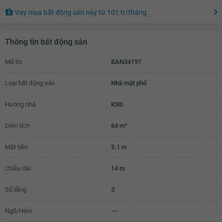
Vay mua bất động sản này
từ
101 tr
/tháng
11.44 tỷ
11.46 tỷ
Thông tin bất động sản
11.48 tỷ
Mã tin
BAN34197
11.5 tỷ
Loại bất động sản
Nhà mặt phố
11.52 tỷ
11.54 tỷ
Hướng nhà
KXĐ
11.56 tỷ
Diện tích
64 m²
11.58 tỷ
Mặt tiền
5.1 m
11.6 tỷ
Chiều dài
14 m
11.62 tỷ
Số tầng
3
11.64 tỷ
11.66 tỷ
Ngõ/Hẻm
---