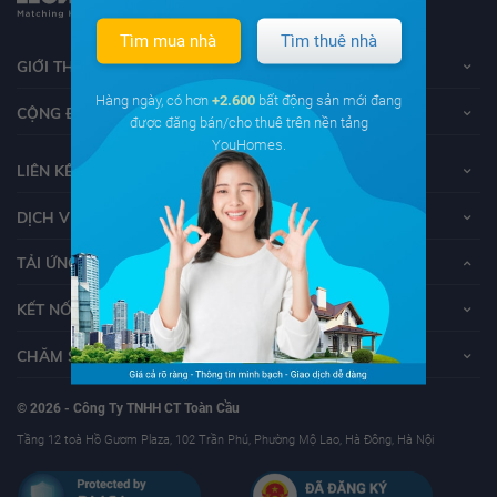
Tìm mua nhà
Tìm thuê nhà
GIỚI THIỆU VỀ YOUHOMES
Hàng ngày, có hơn
+2.600
bất động sản mới đang
CỘNG ĐỒNG YOUHOMERS
được đăng bán/cho thuê trên nền tảng
YouHomes.
LIÊN KẾT
DỊCH VỤ KHÁCH HÀNG
TẢI ỨNG DỤNG YOUHOMES
KẾT NỐI VỚI YOUHOMES
CHĂM SÓC KHÁCH HÀNG
© 2026 - Công Ty TNHH CT Toàn Cầu
Tầng 12 toà Hồ Gươm Plaza, 102 Trần Phú, Phường Mộ Lao, Hà Đông, Hà Nội