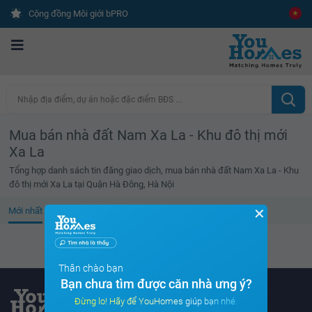
Cộng đồng Môi giới bPRO
Nhập địa điểm, dự án hoặc đặc điểm BĐS ...
Mua bán nhà đất Nam Xa La - Khu đô thị mới
Xa La
Tổng hợp danh sách tin đăng giao dịch, mua bán nhà đất Nam Xa La - Khu
đô thị mới Xa La tại Quận Hà Đông, Hà Nội
✕
Mới nhất
Giá cao
Diện tích lớn
Tin đã xem
Không tìm thấy tin bất động sản nào
Thân chào bạn
Bạn chưa tìm được căn nhà ưng ý?
Đừng lo! Hãy để YouHomes giúp bạn nhé.