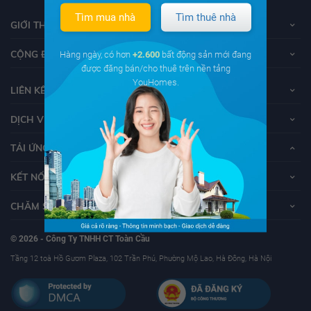
Tìm mua nhà
Tìm thuê nhà
GIỚI THIỆU VỀ YOUHOMES
CỘNG ĐỒNG YOUHOMERS
Hàng ngày, có hơn
+2.600
bất động sản mới đang
được đăng bán/cho thuê trên nền tảng
YouHomes.
LIÊN KẾT
DỊCH VỤ KHÁCH HÀNG
TẢI ỨNG DỤNG YOUHOMES
KẾT NỐI VỚI YOUHOMES
CHĂM SÓC KHÁCH HÀNG
© 2026 - Công Ty TNHH CT Toàn Cầu
Tầng 12 toà Hồ Gươm Plaza, 102 Trần Phú, Phường Mộ Lao, Hà Đông, Hà Nội