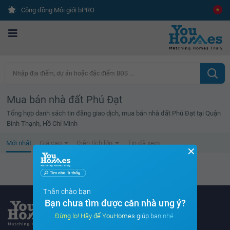
Cộng đồng Môi giới bPRO
Nhập địa điểm, dự án hoặc đặc điểm BĐS ...
Mua bán nhà đất Phú Đạt
Tổng hợp danh sách tin đăng giao dịch, mua bán nhà đất Phú Đạt tại Quận
Bình Thạnh, Hồ Chí Minh
Mới nhất
Giá cao
Diện tích lớn
Tin đã xem
✕
Không tìm thấy tin bất động sản nào
Thân chào bạn
Bạn chưa tìm được căn nhà ưng ý?
Đừng lo! Hãy để YouHomes giúp bạn nhé.