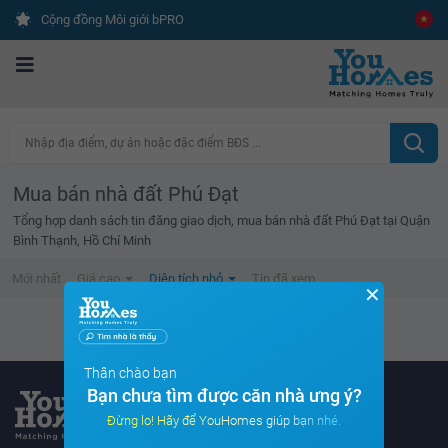
Cộng đồng Môi giới bPRO
Nhập địa điểm, dự án hoặc đặc điểm BĐS ...
Mua bán nhà đất Phú Đạt
Tổng hợp danh sách tin đăng giao dịch, mua bán nhà đất Phú Đạt tại Quận
Bình Thạnh, Hồ Chí Minh
Mới nhất
Giá cao
Diện tích nhỏ
Tin đã xem
✕
Không tìm thấy tin bất động sản nào
Thân chào bạn
Bạn chưa tìm được căn nhà ưng ý?
Đừng lo! Hãy để YouHomes giúp bạn nhé.