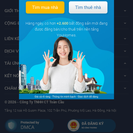
Tìm mua nhà
Tìm thuê nhà
GIỚI THIỆU VỀ YOUHOMES
CỘNG ĐỒNG YOUHOMERS
Hàng ngày, có hơn
+2.600
bất động sản mới đang
được đăng bán/cho thuê trên nền tảng
YouHomes.
LIÊN KẾT
DỊCH VỤ KHÁCH HÀNG
TẢI ỨNG DỤNG YOUHOMES
KẾT NỐI VỚI YOUHOMES
CHĂM SÓC KHÁCH HÀNG
© 2026 - Công Ty TNHH CT Toàn Cầu
Tầng 12 toà Hồ Gươm Plaza, 102 Trần Phú, Phường Mộ Lao, Hà Đông, Hà Nội