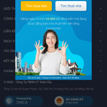
Tìm mua nhà
Tìm thuê nhà
GIỚI THIỆU VỀ YOUHOMES
CỘNG ĐỒNG YOUHOMERS
Hàng ngày, có hơn
+2.600
bất động sản mới đang
được đăng bán/cho thuê trên nền tảng
YouHomes.
LIÊN KẾT
DỊCH VỤ KHÁCH HÀNG
TẢI ỨNG DỤNG YOUHOMES
KẾT NỐI VỚI YOUHOMES
CHĂM SÓC KHÁCH HÀNG
© 2026 - Công Ty TNHH CT Toàn Cầu
Tầng 12 toà Hồ Gươm Plaza, 102 Trần Phú, Phường Mộ Lao, Hà Đông, Hà Nội