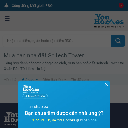
Cộng đồng Môi giới bPRO
Nhập địa điểm, dự án hoặc đặc điểm BĐS ...
Mua bán nhà đất Scitech Tower
Tổng hợp danh sách tin đăng giao dịch, mua bán nhà đất Scitech Tower tại
Quận Bắc Từ Liêm, Hà Nội
Mới nhất
Giá cao
Diện tích lớn
Tin đã xem
✕
Không tìm thấy tin bất động sản nào
Thân chào bạn
Bạn chưa tìm được căn nhà ưng ý?
Đừng lo! Hãy để YouHomes giúp bạn nhé.