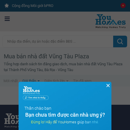
Cộng đồng Môi giới bPRO
Nhập địa điểm, dự án hoặc đặc điểm BĐS ...
Mua bán nhà đất Vũng Tàu Plaza
Tổng hợp danh sách tin đăng giao dịch, mua bán nhà đất Vũng Tàu Plaza
tại Thành Phố Vũng Tàu, Bà Rịa - Vũng Tàu
Mới nhất
Giá thấp
Diện tích lớn
Tin đã xem
✕
Không tìm thấy tin bất động sản nào
Thân chào bạn
Bạn chưa tìm được căn nhà ưng ý?
Đừng lo! Hãy để YouHomes giúp bạn nhé.