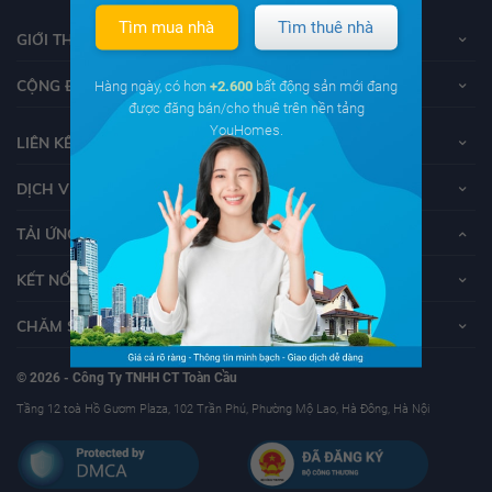
Tìm mua nhà
Tìm thuê nhà
GIỚI THIỆU VỀ YOUHOMES
CỘNG ĐỒNG YOUHOMERS
Hàng ngày, có hơn
+2.600
bất động sản mới đang
được đăng bán/cho thuê trên nền tảng
YouHomes.
LIÊN KẾT
DỊCH VỤ KHÁCH HÀNG
TẢI ỨNG DỤNG YOUHOMES
KẾT NỐI VỚI YOUHOMES
CHĂM SÓC KHÁCH HÀNG
© 2026 - Công Ty TNHH CT Toàn Cầu
Tầng 12 toà Hồ Gươm Plaza, 102 Trần Phú, Phường Mộ Lao, Hà Đông, Hà Nội