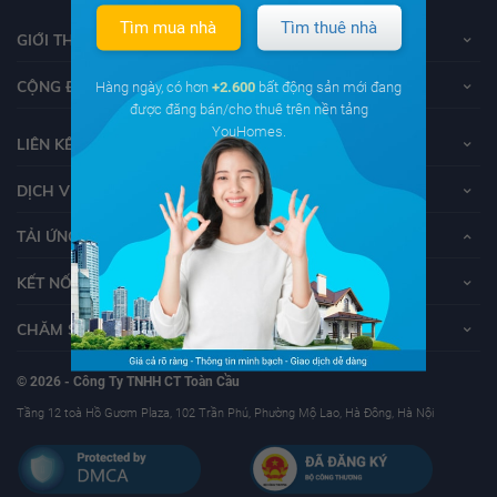
Tìm mua nhà
Tìm thuê nhà
GIỚI THIỆU VỀ YOUHOMES
CỘNG ĐỒNG YOUHOMERS
Hàng ngày, có hơn
+2.600
bất động sản mới đang
được đăng bán/cho thuê trên nền tảng
YouHomes.
LIÊN KẾT
DỊCH VỤ KHÁCH HÀNG
TẢI ỨNG DỤNG YOUHOMES
KẾT NỐI VỚI YOUHOMES
CHĂM SÓC KHÁCH HÀNG
© 2026 - Công Ty TNHH CT Toàn Cầu
Tầng 12 toà Hồ Gươm Plaza, 102 Trần Phú, Phường Mộ Lao, Hà Đông, Hà Nội