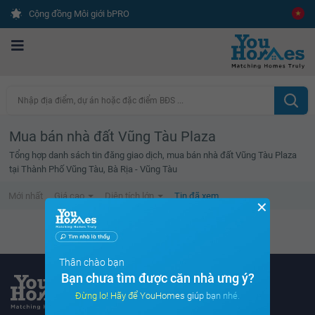
Cộng đồng Môi giới bPRO
Nhập địa điểm, dự án hoặc đặc điểm BĐS ...
Mua bán nhà đất Vũng Tàu Plaza
Tổng hợp danh sách tin đăng giao dịch, mua bán nhà đất Vũng Tàu Plaza
tại Thành Phố Vũng Tàu, Bà Rịa - Vũng Tàu
Mới nhất
Giá cao
Diện tích lớn
Tin đã xem
✕
Danh sách tin đã xem trống
Thân chào bạn
Bạn chưa tìm được căn nhà ưng ý?
Đừng lo! Hãy để YouHomes giúp bạn nhé.