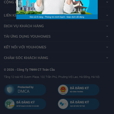
CỘNG ĐỒNG YOUHOMERS
LIÊN KẾT
DỊCH VỤ KHÁCH HÀNG
TẢI ỨNG DỤNG YOUHOMES
KẾT NỐI VỚI YOUHOMES
CHĂM SÓC KHÁCH HÀNG
© 2026 - Công Ty TNHH CT Toàn Cầu
Tầng 12 toà Hồ Gươm Plaza, 102 Trần Phú, Phường Mộ Lao, Hà Đông, Hà Nội