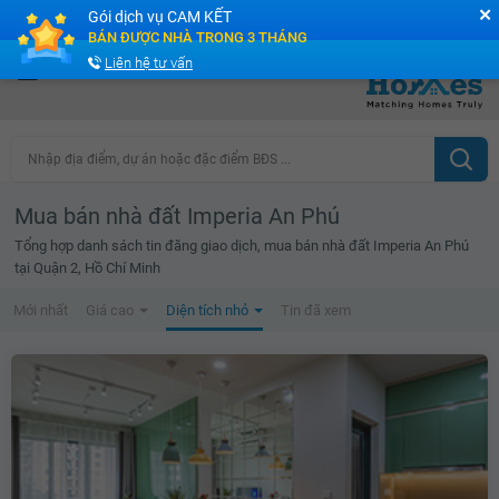
✕
Gói dịch vụ CAM KẾT
Cộng đồng Môi giới bPRO
BÁN ĐƯỢC NHÀ TRONG 3 THÁNG
Liên hệ tư vấn
Nhập địa điểm, dự án hoặc đặc điểm BĐS ...
Mua bán nhà đất Imperia An Phú
Tổng hợp danh sách tin đăng giao dịch, mua bán nhà đất Imperia An Phú
tại Quận 2, Hồ Chí Minh
Mới nhất
Giá cao
Diện tích nhỏ
Tin đã xem