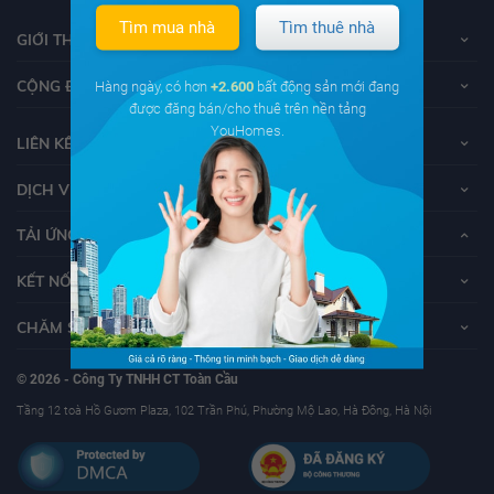
Tìm mua nhà
Tìm thuê nhà
GIỚI THIỆU VỀ YOUHOMES
CỘNG ĐỒNG YOUHOMERS
Hàng ngày, có hơn
+2.600
bất động sản mới đang
được đăng bán/cho thuê trên nền tảng
YouHomes.
LIÊN KẾT
DỊCH VỤ KHÁCH HÀNG
TẢI ỨNG DỤNG YOUHOMES
KẾT NỐI VỚI YOUHOMES
CHĂM SÓC KHÁCH HÀNG
© 2026 - Công Ty TNHH CT Toàn Cầu
Tầng 12 toà Hồ Gươm Plaza, 102 Trần Phú, Phường Mộ Lao, Hà Đông, Hà Nội