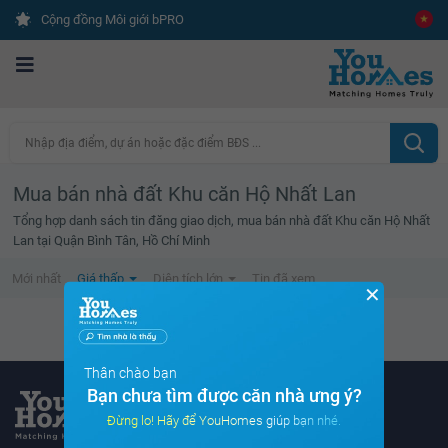
Cộng đồng Môi giới bPRO
Nhập địa điểm, dự án hoặc đặc điểm BĐS ...
Mua bán nhà đất Khu căn Hộ Nhất Lan
Tổng hợp danh sách tin đăng giao dịch, mua bán nhà đất Khu căn Hộ Nhất
Lan tại Quận Bình Tân, Hồ Chí Minh
Mới nhất
Giá thấp
Diện tích lớn
Tin đã xem
✕
Không tìm thấy tin bất động sản nào
Thân chào bạn
Bạn chưa tìm được căn nhà ưng ý?
Đừng lo! Hãy để YouHomes giúp bạn nhé.