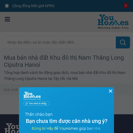
Cộng đồng Môi giới bPRO
Nhập địa điểm, dự án hoặc đặc điểm BĐS ...
Mua bán nhà đất Khu đô thị Nam Thăng Long
Ciputra Hanoi
Tổng hợp danh sách tin đăng giao dịch, mua bán nhà đất Khu đô thị Nam
Thăng Long Ciputra Hanoi tại Tây Hồ, Hà Nội
✕
Mới nhất
Giá cao
Diện tích lớn
Tin đã xem
Danh sách tin đã xem trống
Thân chào bạn
Bạn chưa tìm được căn nhà ưng ý?
Đừng lo! Hãy để YouHomes giúp bạn nhé.