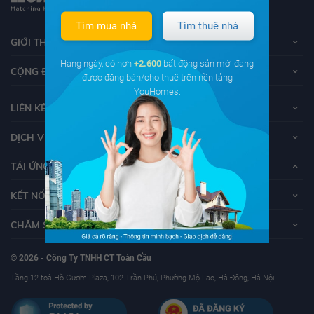
Tìm mua nhà
Tìm thuê nhà
GIỚI THIỆU VỀ YOUHOMES
Hàng ngày, có hơn
+2.600
bất động sản mới đang
CỘNG ĐỒNG YOUHOMERS
được đăng bán/cho thuê trên nền tảng
YouHomes.
LIÊN KẾT
DỊCH VỤ KHÁCH HÀNG
TẢI ỨNG DỤNG YOUHOMES
KẾT NỐI VỚI YOUHOMES
CHĂM SÓC KHÁCH HÀNG
© 2026 - Công Ty TNHH CT Toàn Cầu
Tầng 12 toà Hồ Gươm Plaza, 102 Trần Phú, Phường Mộ Lao, Hà Đông, Hà Nội