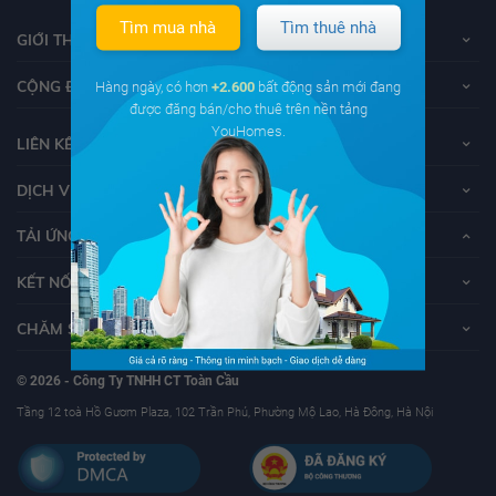
Tìm mua nhà
Tìm thuê nhà
GIỚI THIỆU VỀ YOUHOMES
CỘNG ĐỒNG YOUHOMERS
Hàng ngày, có hơn
+2.600
bất động sản mới đang
được đăng bán/cho thuê trên nền tảng
YouHomes.
LIÊN KẾT
DỊCH VỤ KHÁCH HÀNG
TẢI ỨNG DỤNG YOUHOMES
KẾT NỐI VỚI YOUHOMES
CHĂM SÓC KHÁCH HÀNG
© 2026 - Công Ty TNHH CT Toàn Cầu
Tầng 12 toà Hồ Gươm Plaza, 102 Trần Phú, Phường Mộ Lao, Hà Đông, Hà Nội