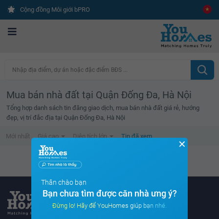
Cộng đồng Môi giới bPRO
Nhập địa điểm, dự án hoặc đặc điểm BĐS ...
Mua bán nhà đất tại Quận Đống Đa, Hà Nội
Tổng hợp danh sách tin đăng giao dịch, mua bán nhà đất giá rẻ, hướng
đẹp, vị trí đắc địa tại Quận Đống Đa, Hà Nội
Mới nhất
Giá cao
Diện tích lớn
Tin đã xem
✕
Danh sách tin đã xem trống
Thân chào bạn
Bạn chưa tìm được căn nhà ưng ý?
Đừng lo! Hãy để YouHomes giúp bạn nhé.