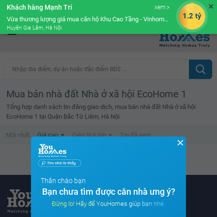
✕
Khách hàng Mạnh Trí
xem
Cộng đồng Môi giới bPRO
1.2 tỷ
Vừa thương lượng giá mua căn hộ Khu Cao Tầng - Vinhomes Ocean Park
Huyện Gia Lâm, Hà Nội
Nhập địa điểm, dự án hoặc đặc điểm BĐS ...
Mua bán nhà đất Nhà ở xã hội EcoHome 1
Tổng hợp danh sách tin đăng giao dịch, mua bán nhà đất Nhà ở xã hội
EcoHome 1 tại Quận Bắc Từ Liêm, Hà Nội
Mới nhất
Giá cao
Diện tích lớn
Tin đã xem
✕
Không tìm thấy tin bất động sản nào
Thân chào bạn
Bạn chưa tìm được căn nhà ưng ý?
Đừng lo! Hãy để YouHomes giúp bạn nhé.