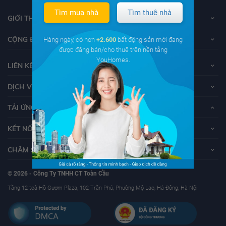
Tìm mua nhà
Tìm thuê nhà
GIỚI THIỆU VỀ YOUHOMES
CỘNG ĐỒNG YOUHOMERS
Hàng ngày, có hơn
+2.600
bất động sản mới đang
được đăng bán/cho thuê trên nền tảng
YouHomes.
LIÊN KẾT
DỊCH VỤ KHÁCH HÀNG
TẢI ỨNG DỤNG YOUHOMES
KẾT NỐI VỚI YOUHOMES
CHĂM SÓC KHÁCH HÀNG
© 2026 - Công Ty TNHH CT Toàn Cầu
Tầng 12 toà Hồ Gươm Plaza, 102 Trần Phú, Phường Mộ Lao, Hà Đông, Hà Nội