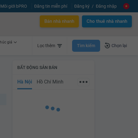
Môi giới bPRO
Đăng tin miễn phí
Đăng ký
Đăng nhập
Bán nhà nhanh
Cho thuê nhà nhanh
húc giá
Tìm kiếm
Lọc thêm
Chọn lại
BẤT ĐỘNG SẢN BÁN
Hà Nội
Hồ Chí Minh