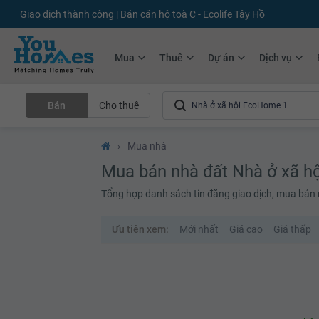
+75.000
Tin đăng mới hàng tháng
+10.000
Thành viên Youhomer
Mua
Thuê
Dự án
Dịch vụ
Bán
Cho thuê
›
Mua nhà
Mua bán nhà đất Nhà ở xã 
Tổng hợp danh sách tin đăng giao dịch, mua bán 
Ưu tiên xem:
Mới nhất
Giá cao
Giá thấp