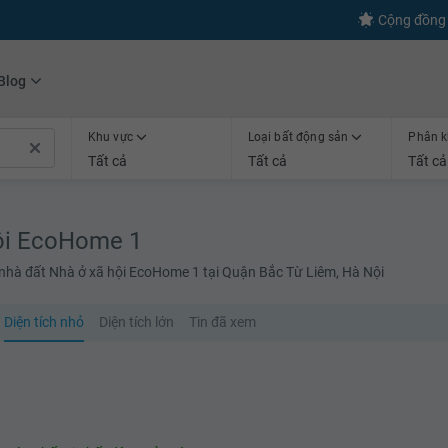
s
+600
Kết nối thành công
Cộng đồng 
Blog
Khu vực
Loại bất động sản
Phân k
Tất cả
Tất cả
Tất cả
hội EcoHome 1
nhà đất Nhà ở xã hội EcoHome 1 tại Quận Bắc Từ Liêm, Hà Nội
Diện tích nhỏ
Diện tích lớn
Tin đã xem