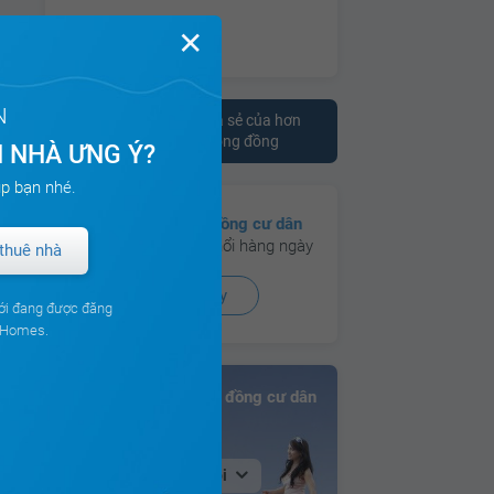
✕
N
Tham khảo ý kiến chia sẻ của hơn
10.000 cư dân trên cộng đồng
 NHÀ ƯNG Ý?
p bạn nhé.
Có hơn
130 cộng đồng cư dân
đang hoạt động sôi nổi hàng ngày
thuê nhà
Xem ngay
ới đang được đăng
ouHomes.
Bảng xếp hạng Cộng đồng cư dân
Tại Hà Nội