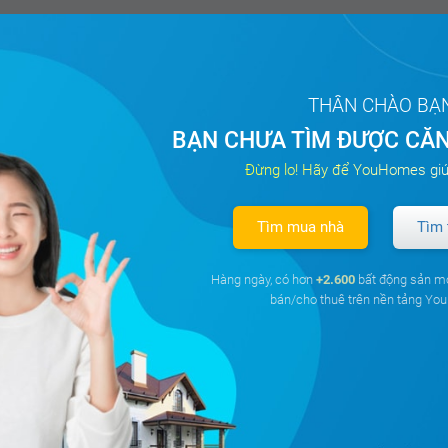
THÂN CHÀO BẠ
BẠN CHƯA TÌM ĐƯỢC CĂN
Đừng lo! Hãy để YouHomes giú
Tìm mua nhà
Tìm 
Hàng ngày, có hơn
+2.600
bất động sản m
bán/cho thuê trên nền tảng Y