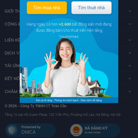
Tìm mua nhà
Tìm thuê nhà
GIỚI THIỆU VỀ YOUHOMES
CỘNG ĐỒNG YOUHOMERS
Hàng ngày, có hơn
+2.600
bất động sản mới đang
được đăng bán/cho thuê trên nền tảng
YouHomes.
LIÊN KẾT
DỊCH VỤ KHÁCH HÀNG
TẢI ỨNG DỤNG YOUHOMES
KẾT NỐI VỚI YOUHOMES
CHĂM SÓC KHÁCH HÀNG
© 2026 - Công Ty TNHH CT Toàn Cầu
Tầng 12 toà Hồ Gươm Plaza, 102 Trần Phú, Phường Mộ Lao, Hà Đông, Hà Nội