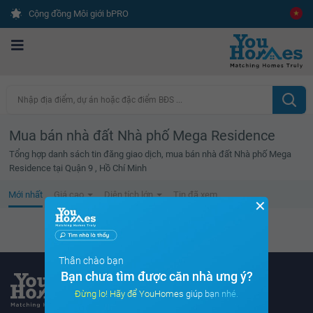
Cộng đồng Môi giới bPRO
Nhập địa điểm, dự án hoặc đặc điểm BĐS ...
Mua bán nhà đất Nhà phố Mega Residence
Tổng hợp danh sách tin đăng giao dịch, mua bán nhà đất Nhà phố Mega
Residence tại Quận 9 , Hồ Chí Minh
Mới nhất
Giá cao
Diện tích lớn
Tin đã xem
✕
Không tìm thấy tin bất động sản nào
Thân chào bạn
Bạn chưa tìm được căn nhà ưng ý?
Đừng lo! Hãy để YouHomes giúp bạn nhé.