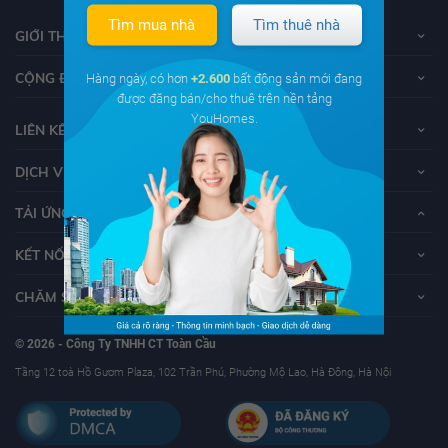
Tìm mua nhà
Tìm thuê nhà
GIỚI THIỆU VỀ YOUHOMES
CỘNG ĐỒNG YOUHOMERS
Hàng ngày, có hơn
+2.600
bất động sản mới đang
được đăng bán/cho thuê trên nền tảng
YouHomes.
LIÊN KẾT
DỊCH VỤ KHÁCH HÀNG
TẢI ỨNG DỤNG YOUHOMES
KẾT NỐI VỚI YOUHOMES
CHĂM SÓC KHÁCH HÀNG
© 2026 - Công Ty TNHH CT Toàn Cầu
Tầng 12 toà Hồ Gươm Plaza, 102 Trần Phú, Phường Mộ Lao, Hà Đông, Hà Nội