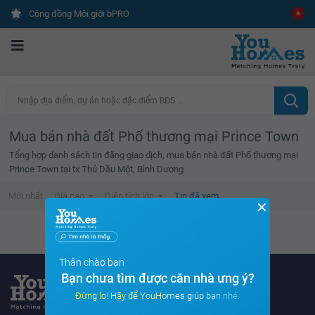
Cộng đồng Môi giới bPRO
Nhập địa điểm, dự án hoặc đặc điểm BĐS ...
Mua bán nhà đất Phố thương mại Prince Town
Tổng hợp danh sách tin đăng giao dịch, mua bán nhà đất Phố thương mại
Prince Town tại tx Thủ Dầu Một, Bình Dương
Mới nhất
Giá cao
Diện tích lớn
Tin đã xem
✕
Danh sách tin đã xem trống
Thân chào bạn
Bạn chưa tìm được căn nhà ưng ý?
Đừng lo! Hãy để YouHomes giúp bạn nhé.