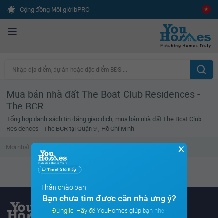
Cộng đồng Môi giới bPRO
Nhập địa điểm, dự án hoặc đặc điểm BĐS ...
Mua bán nhà đất The Boat Club Residences -
The BCR
Tổng hợp danh sách tin đăng giao dịch, mua bán nhà đất The Boat Club
Residences - The BCR tại Quận 9 , Hồ Chí Minh
✕
Mới nhất
Giá cao
Diện tích lớn
Tin đã xem
Không tìm thấy tin bất động sản nào
Thân chào bạn
Bạn chưa tìm được căn nhà ưng ý?
Đừng lo! Hãy để YouHomes giúp bạn nhé.