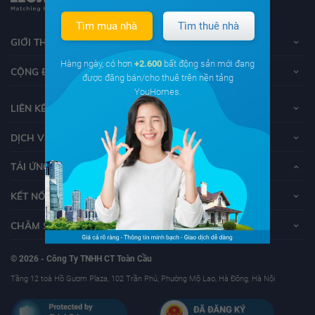
Tìm mua nhà
Tìm thuê nhà
GIỚI THIỆU VỀ YOUHOMES
Hàng ngày, có hơn
+2.600
bất động sản mới đang
CỘNG ĐỒNG YOUHOMERS
được đăng bán/cho thuê trên nền tảng
YouHomes.
LIÊN KẾT
DỊCH VỤ KHÁCH HÀNG
TẢI ỨNG DỤNG YOUHOMES
KẾT NỐI VỚI YOUHOMES
CHĂM SÓC KHÁCH HÀNG
© 2026 - Công Ty TNHH CT Toàn Cầu
Tầng 12 toà Hồ Gươm Plaza, 102 Trần Phú, Phường Mộ Lao, Hà Đông, Hà Nội