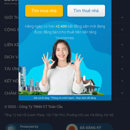
Tìm mua nhà
Tìm thuê nhà
GIỚI THIỆU VỀ YOUHOMES
Hàng ngày, có hơn
+2.600
bất động sản mới đang
CỘNG ĐỒNG YOUHOMERS
được đăng bán/cho thuê trên nền tảng
YouHomes.
LIÊN KẾT
DỊCH VỤ KHÁCH HÀNG
TẢI ỨNG DỤNG YOUHOMES
KẾT NỐI VỚI YOUHOMES
CHĂM SÓC KHÁCH HÀNG
© 2026 - Công Ty TNHH CT Toàn Cầu
Tầng 12 toà Hồ Gươm Plaza, 102 Trần Phú, Phường Mộ Lao, Hà Đông, Hà Nội