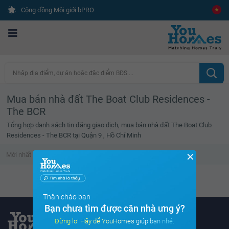
Cộng đồng Môi giới bPRO
Nhập địa điểm, dự án hoặc đặc điểm BĐS ...
Mua bán nhà đất The Boat Club Residences -
The BCR
Tổng hợp danh sách tin đăng giao dịch, mua bán nhà đất The Boat Club
Residences - The BCR tại Quận 9 , Hồ Chí Minh
✕
Mới nhất
Giá cao
Diện tích nhỏ
Tin đã xem
Không tìm thấy tin bất động sản nào
Thân chào bạn
Bạn chưa tìm được căn nhà ưng ý?
Đừng lo! Hãy để YouHomes giúp bạn nhé.