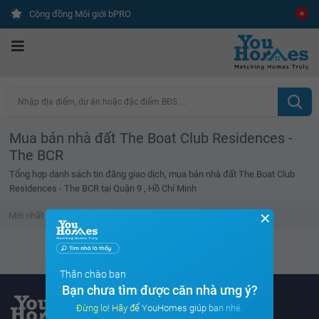
Cộng đồng Môi giới bPRO
Nhập địa điểm, dự án hoặc đặc điểm BĐS ...
Mua bán nhà đất The Boat Club Residences -
The BCR
Tổng hợp danh sách tin đăng giao dịch, mua bán nhà đất The Boat Club
Residences - The BCR tại Quận 9 , Hồ Chí Minh
✕
Mới nhất
Giá cao
Diện tích lớn
Tin đã xem
Danh sách tin đã xem trống
Thân chào bạn
Bạn chưa tìm được căn nhà ưng ý?
Đừng lo! Hãy để YouHomes giúp bạn nhé.