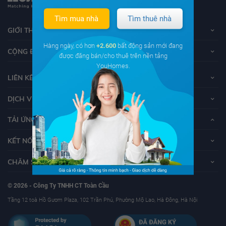
Tìm mua nhà
Tìm thuê nhà
GIỚI THIỆU VỀ YOUHOMES
Hàng ngày, có hơn
+2.600
bất động sản mới đang
CỘNG ĐỒNG YOUHOMERS
được đăng bán/cho thuê trên nền tảng
YouHomes.
LIÊN KẾT
DỊCH VỤ KHÁCH HÀNG
TẢI ỨNG DỤNG YOUHOMES
KẾT NỐI VỚI YOUHOMES
CHĂM SÓC KHÁCH HÀNG
© 2026 - Công Ty TNHH CT Toàn Cầu
Tầng 12 toà Hồ Gươm Plaza, 102 Trần Phú, Phường Mộ Lao, Hà Đông, Hà Nội