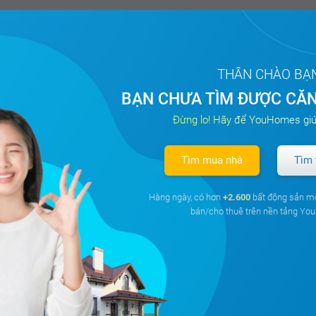
THÂN CHÀO BẠ
BẠN CHƯA TÌM ĐƯỢC CĂN
Đừng lo! Hãy để YouHomes giú
Tìm mua nhà
Tìm 
Hàng ngày, có hơn
+2.600
bất động sản m
bán/cho thuê trên nền tảng Y