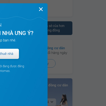
✕
N
Tham khảo ý kiến chia sẻ của hơn
10.000 cư dân trên cộng đồng
 NHÀ ƯNG Ý?
p bạn nhé.
Có hơn
130 cộng đồng cư dân
đang hoạt động sôi nổi hàng ngày
thuê nhà
Xem ngay
ới đang được đăng
ouHomes.
Bảng xếp hạng Cộng đồng cư dân
Tại Hà Nội