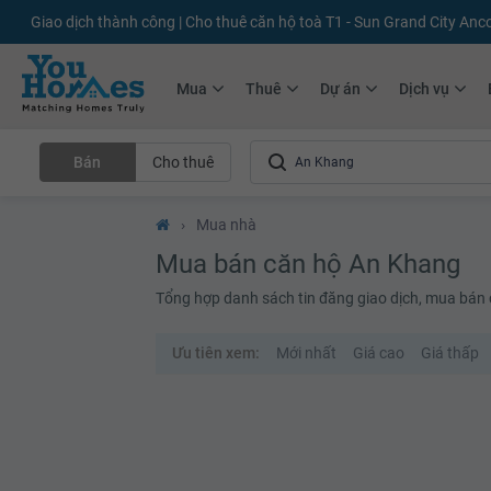
Giao dịch thành công | Cho thuê căn hộ toà T1 - Sun Grand City Anc
Mua
Thuê
Dự án
Dịch vụ
Bán
Cho thuê
›
Mua nhà
Mua bán căn hộ An Khang
Tổng hợp danh sách tin đăng giao dịch, mua bán 
Ưu tiên xem:
Mới nhất
Giá cao
Giá thấp