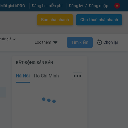
Môi giới bPRO
Đăng tin miễn phí
Đăng ký
Đăng nhập
Bán nhà nhanh
Cho thuê nhà nhanh
húc giá
Tìm kiếm
Lọc thêm
Chọn lại
BẤT ĐỘNG SẢN BÁN
Hà Nội
Hồ Chí Minh