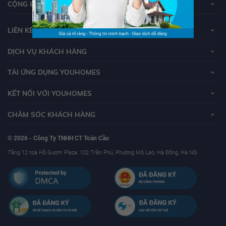
CỘNG ĐỒNG YOUHOMERS
LIÊN KẾT
DỊCH VỤ KHÁCH HÀNG
TẢI ỨNG DỤNG YOUHOMES
KẾT NỐI VỚI YOUHOMES
CHĂM SÓC KHÁCH HÀNG
© 2026 - Công Ty TNHH CT Toàn Cầu
Tầng 12 toà Hồ Gươm Plaza, 102 Trần Phú, Phường Mộ Lao, Hà Đông, Hà Nội