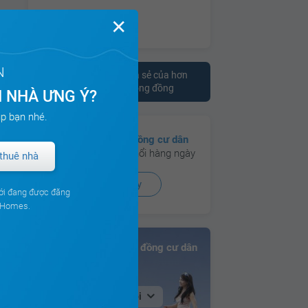
✕
N
Tham khảo ý kiến chia sẻ của hơn
10.000 cư dân trên cộng đồng
 NHÀ ƯNG Ý?
p bạn nhé.
Có hơn
130 cộng đồng cư dân
đang hoạt động sôi nổi hàng ngày
thuê nhà
Xem ngay
ới đang được đăng
ouHomes.
Bảng xếp hạng Cộng đồng cư dân
Tại Hà Nội