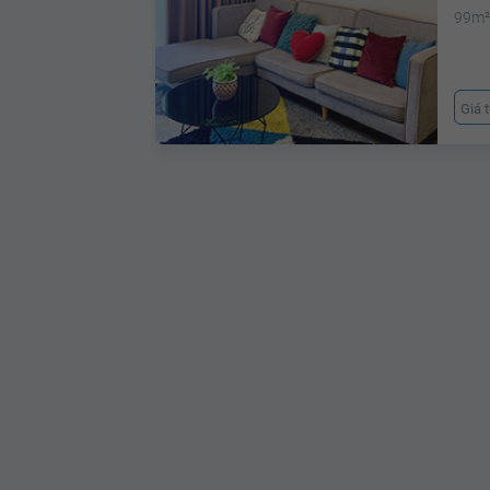
99m
Giá 