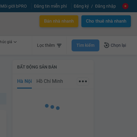
Môi giới bPRO
Đăng tin miễn phí
Đăng ký
Đăng nhập
Bán nhà nhanh
Cho thuê nhà nhanh
húc giá
Tìm kiếm
Lọc thêm
Chọn lại
BẤT ĐỘNG SẢN BÁN
Hà Nội
Hồ Chí Minh