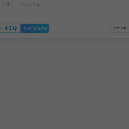
²
3PN
2 WC
Nam
4.2 tỷ
Thương lượng
Đặt lịch
từ