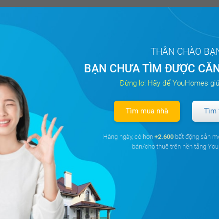
THÂN CHÀO BẠ
BẠN CHƯA TÌM ĐƯỢC CĂN
Đừng lo! Hãy để YouHomes giú
Tìm mua nhà
Tìm 
Hàng ngày, có hơn
+2.600
bất động sản m
bán/cho thuê trên nền tảng Y