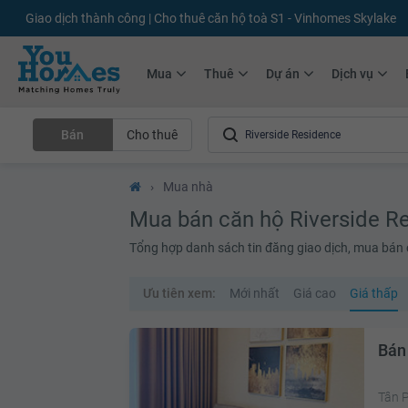
Giao dịch thành công | Cho thuê căn hộ toà S1 - Vinhomes Skylake
Mua
Thuê
Dự án
Dịch vụ
Bán
Cho thuê
›
Mua nhà
Mua bán căn hộ Riverside R
Tổng hợp danh sách tin đăng giao dịch, mua bán 
Ưu tiên xem:
Mới nhất
Giá cao
Giá thấp
Bán
Tân P