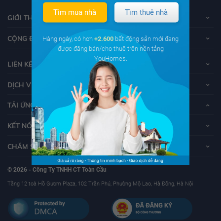
Tìm mua nhà
Tìm thuê nhà
GIỚI THIỆU VỀ YOUHOMES
CỘNG ĐỒNG YOUHOMERS
Hàng ngày, có hơn
+2.600
bất động sản mới đang
được đăng bán/cho thuê trên nền tảng
YouHomes.
LIÊN KẾT
DỊCH VỤ KHÁCH HÀNG
TẢI ỨNG DỤNG YOUHOMES
KẾT NỐI VỚI YOUHOMES
CHĂM SÓC KHÁCH HÀNG
© 2026 - Công Ty TNHH CT Toàn Cầu
Tầng 12 toà Hồ Gươm Plaza, 102 Trần Phú, Phường Mộ Lao, Hà Đông, Hà Nội