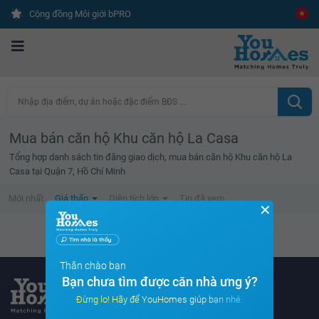
Cộng đồng Môi giới bPRO
Nhập địa điểm, dự án hoặc đặc điểm BĐS ...
Mua bán căn hộ Khu căn hộ La Casa
Tổng hợp danh sách tin đăng giao dịch, mua bán căn hộ Khu căn hộ La
Casa tại Quận 7, Hồ Chí Minh
Mới nhất
Giá thấp
Diện tích lớn
Tin đã xem
✕
Không tìm thấy tin bất động sản nào
Thân chào bạn
Bạn chưa tìm được căn nhà ưng ý?
Đừng lo! Hãy để YouHomes giúp bạn nhé.