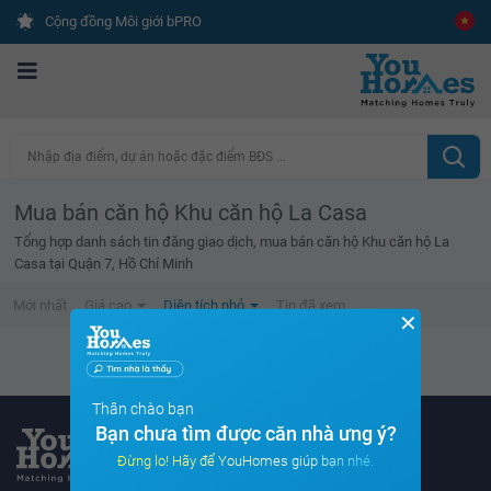
Cộng đồng Môi giới bPRO
Nhập địa điểm, dự án hoặc đặc điểm BĐS ...
Mua bán căn hộ Khu căn hộ La Casa
Tổng hợp danh sách tin đăng giao dịch, mua bán căn hộ Khu căn hộ La
Casa tại Quận 7, Hồ Chí Minh
Mới nhất
Giá cao
Diện tích nhỏ
Tin đã xem
✕
Không tìm thấy tin bất động sản nào
Thân chào bạn
Bạn chưa tìm được căn nhà ưng ý?
Đừng lo! Hãy để YouHomes giúp bạn nhé.