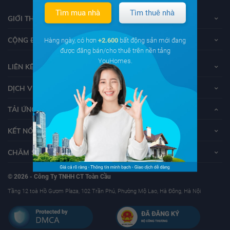
Tìm mua nhà
Tìm thuê nhà
GIỚI THIỆU VỀ YOUHOMES
CỘNG ĐỒNG YOUHOMERS
Hàng ngày, có hơn
+2.600
bất động sản mới đang
được đăng bán/cho thuê trên nền tảng
YouHomes.
LIÊN KẾT
DỊCH VỤ KHÁCH HÀNG
TẢI ỨNG DỤNG YOUHOMES
KẾT NỐI VỚI YOUHOMES
CHĂM SÓC KHÁCH HÀNG
© 2026 - Công Ty TNHH CT Toàn Cầu
Tầng 12 toà Hồ Gươm Plaza, 102 Trần Phú, Phường Mộ Lao, Hà Đông, Hà Nội