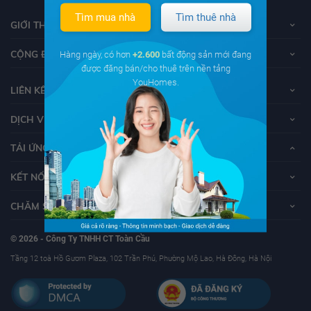
Tìm mua nhà
Tìm thuê nhà
GIỚI THIỆU VỀ YOUHOMES
CỘNG ĐỒNG YOUHOMERS
Hàng ngày, có hơn
+2.600
bất động sản mới đang
được đăng bán/cho thuê trên nền tảng
YouHomes.
LIÊN KẾT
DỊCH VỤ KHÁCH HÀNG
TẢI ỨNG DỤNG YOUHOMES
KẾT NỐI VỚI YOUHOMES
CHĂM SÓC KHÁCH HÀNG
© 2026 - Công Ty TNHH CT Toàn Cầu
Tầng 12 toà Hồ Gươm Plaza, 102 Trần Phú, Phường Mộ Lao, Hà Đông, Hà Nội