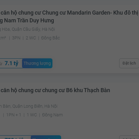
 căn hộ chung cư Chung cư Mandarin Garden- Khu đô thị
g Nam Trần Duy Hưng
g Hòa, Quận Cầu Giấy, Hà Nội
2m²
3PN
2 WC
Đông Bắc
7.1 tỷ
Thương lượng
Đặt lịch
từ
 căn hộ chung cư chung cư B6 khu Thạch Bàn
h Bàn, Quận Long Biên, Hà Nội
²
1PN + 1
1 WC
Đông Nam