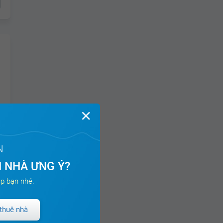
✕
N
 NHÀ ƯNG Ý?
p bạn nhé.
thuê nhà