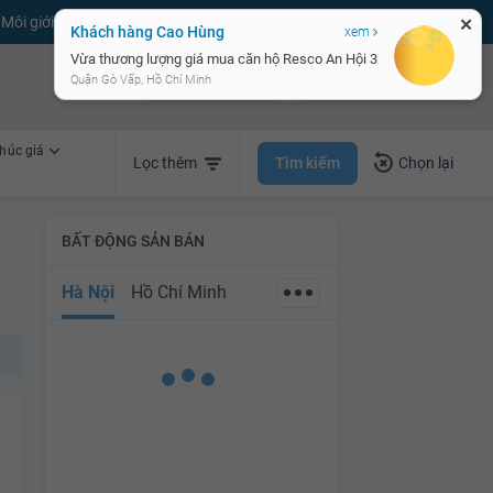
Môi giới bPRO
Đăng tin miễn phí
Đăng ký
Đăng nhập
✕
Khách hàng Cao Hùng
xem
1.92 tỷ
Vừa thương lượng giá mua căn hộ Resco An Hội 3
Bán nhà nhanh
Cho thuê nhà nhanh
Quận Gò Vấp, Hồ Chí Minh
húc giá
Tìm kiếm
Lọc thêm
Chọn lại
BẤT ĐỘNG SẢN BÁN
Hà Nội
Hồ Chí Minh