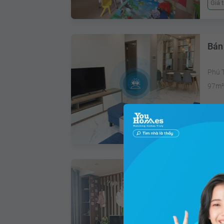
Giá 
Bán
Phú 
97m
Giá 
Bán
Thượ
190