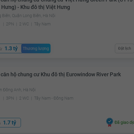
 Hưng) - Khu đô thị Việt Hưng
 Biên, Quận Long Biên, Hà Nội
²
2PN
2 WC
Tây Nam
1.3 tỷ
Thương lượng
Đặt lịch
từ
 căn hộ chung cư Khu đô thị Eurowindow River Park
n Đông Anh, Hà Nội
²
3PN
2 WC
Tây Nam - Đông Nam
1.7 tỷ
Đã giao dị
á