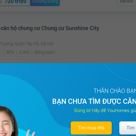
720 triệu
Thương lượng
Đặt lịch
từ
 căn hộ chung cư Chung cư Sunshine City
Thượng, Quận Tây Hồ, Hà Nội
²
3PN
2 WC
Đông Nam
4 tỷ
Thương lượng
Đặt lịch
Xem nhà 360°
từ
THÂN CHÀO BẠ
BẠN CHƯA TÌM ĐƯỢC CĂN
 căn hộ chung cư Chung cư Sapphire Palace
Đừng lo! Hãy để YouHomes giú
ng Đình, Quận Thanh Xuân, Hà Nội
Tìm mua nhà
Tìm 
m²
3PN
3 WC
Nam