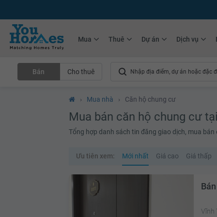
+75.000
Tin đăng mới hàng tháng
+10.000
Thành viên Youhomer
Mua
Thuê
Dự án
Dịch vụ
Bán
Cho thuê
›
Mua nhà
›
Căn hộ chung cư
Mua bán căn hộ chung cư tạ
Tổng hợp danh sách tin đăng giao dịch, mua bán că
Ưu tiên xem:
Mới nhất
Giá cao
Giá thấp
Bán
Vĩnh 