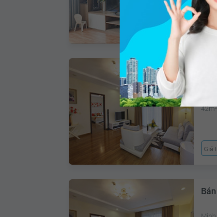
Giá 
Bán
Quận
42m
Giá 
Bán 
Minh 