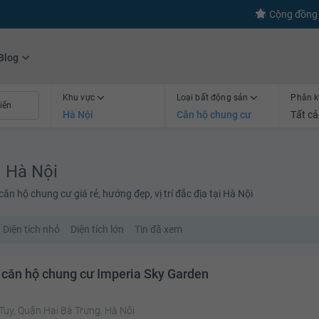
s
+600
Kết nối thành công
Cộng đồng 
Blog
Khu vực
Loại bất động sản
Phân k
Hà Nội
Căn hộ chung cư
Tất cả
i Hà Nội
n hộ chung cư giá rẻ, hướng đẹp, vị trí đắc địa tại Hà Nội
Diện tích nhỏ
Diện tích lớn
Tin đã xem
 căn hộ chung cư Imperia Sky Garden
Tuy, Quận Hai Bà Trưng, Hà Nội