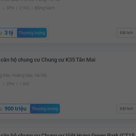
²
3PN
2 WC
Đông Nam
3 tỷ
Thương lượng
Đặt lịch
từ
 căn hộ chung cư Chung cư K35 Tân Mai
g Mai, Hoàng Mai, Hà Nội
²
2PN
1 WC
900 triệu
Thương lượng
Đặt lịch
từ
 căn hộ chung cư Chung cư Việt Hưng Green Park (CT15