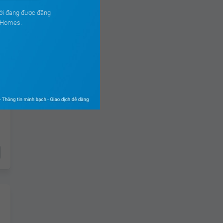
ới đang được đăng
ouHomes.