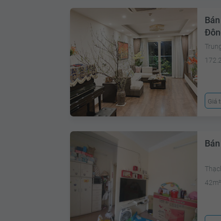
Bán
Đôn
Trun
172.
Giá 
Bán
Thạc
42m