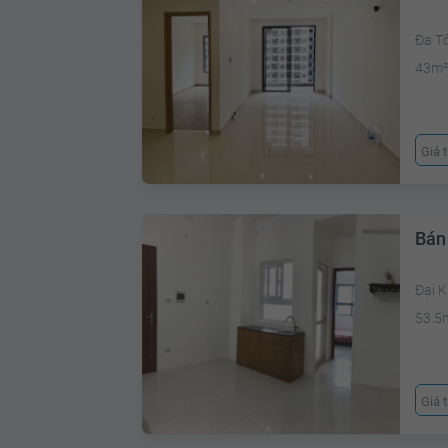
Đa T
43m
Giá 
Bán
Đại 
53.5
Giá 