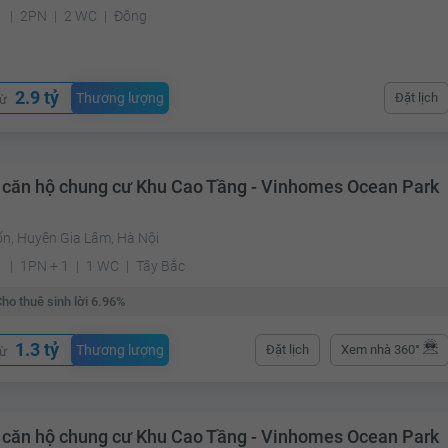
²
2PN
2 WC
Đông
2.9 tỷ
Thương lượng
Đặt lịch
từ
 căn hộ chung cư Khu Cao Tầng - Vinhomes Ocean Park
ốn, Huyện Gia Lâm, Hà Nội
²
1PN + 1
1 WC
Tây Bắc
ho thuê sinh lời 6.96%
1.3 tỷ
Thương lượng
Đặt lịch
Xem nhà 360°
từ
 căn hộ chung cư Khu Cao Tầng - Vinhomes Ocean Park