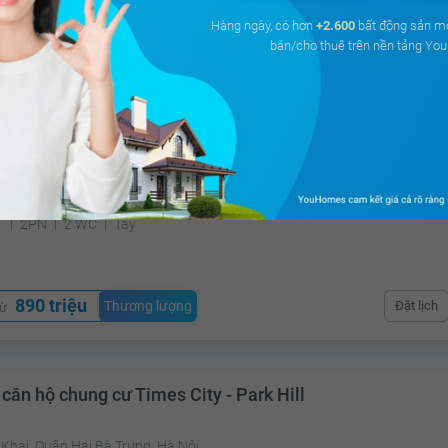
Hàng ngày, có hơn
+2.600
bất động sản m
bán/cho thuê trên nền tảng Y
3.6 tỷ
Thương lượng
Đặt lịch
từ
 căn hộ chung cư
 Thanh Xuân, Hà Nội
²
2PN
2 WC
Tây
890 triệu
Thương lượng
Đặt lịch
từ
căn hộ chung cư Times City - Park Hill
Khai, Quận Hai Bà Trưng, Hà Nội