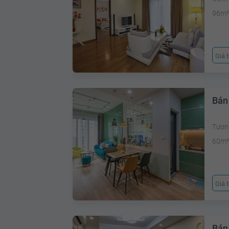
96m
Giá 
Bán
Tươn
60m
Giá 
Bán