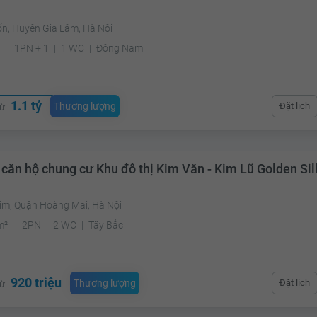
ốn, Huyện Gia Lâm, Hà Nội
²
1PN + 1
1 WC
Đông Nam
1.1 tỷ
Thương lượng
Đặt lịch
từ
 căn hộ chung cư Khu đô thị Kim Văn - Kim Lũ Golden Sil
Kim, Quận Hoàng Mai, Hà Nội
m²
2PN
2 WC
Tây Bắc
920 triệu
Thương lượng
Đặt lịch
từ