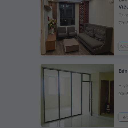
Việt
Giang
72m
Giá 
Bán
Huyệ
90m
Gi