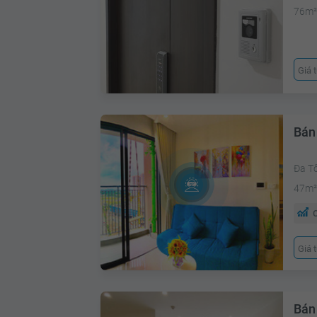
76m
Giá 
Bán
Đa T
47m
C
Giá 
Bán