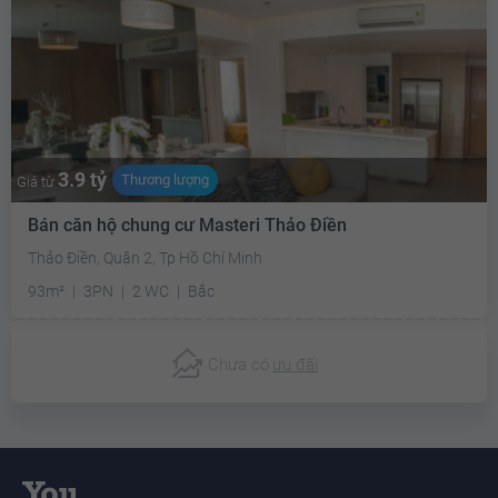
3.9 tỷ
Thương lượng
Giá từ
Bán căn hộ chung cư Masteri Thảo Điền
Thảo Điền, Quận 2, Tp Hồ Chí Minh
93m²
3PN
2 WC
Bắc
Chưa có
ưu đãi