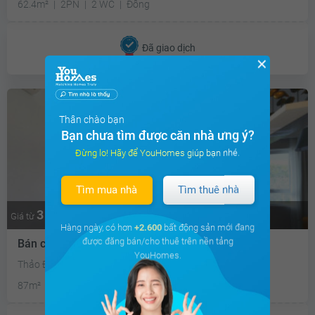
62.4m²
2PN
2 WC
Đông
Đã giao dịch
✕
Thân chào bạn
Bạn chưa tìm được căn nhà ưng ý?
Đừng lo! Hãy để YouHomes giúp bạn nhé.
Tìm mua nhà
Tìm thuê nhà
3 tỷ
Thương lượng
Giá từ
Hàng ngày, có hơn
+2.600
bất động sản mới đang
được đăng bán/cho thuê trên nền tảng
Bán căn hộ chung cư Masteri Thảo Điền
YouHomes.
Thảo Điền, Quận 2, Tp Hồ Chí Minh
87m²
3PN
2 WC
Tây Bắc