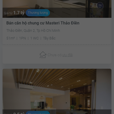
1.7 tỷ
Thương lượng
Giá từ
Bán căn hộ chung cư Masteri Thảo Điền
Thảo Điền, Quận 2, Tp Hồ Chí Minh
51m²
1PN
1 WC
Tây Bắc
Chưa có
ưu đãi