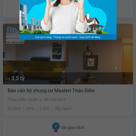
Chưa có
ưu đãi
3.5 tỷ
Giá
Bán căn hộ chung cư Masteri Thảo Điền
Thảo Điền, Quận 2, Hồ Chí Minh
63.3m²
2PN
2 WC
Tây Nam
Đã giao dịch