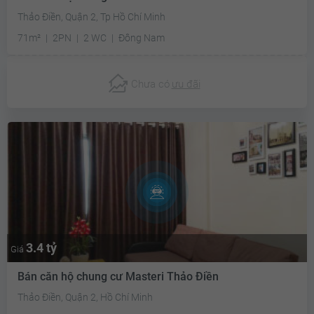
Thảo Điền, Quận 2, Tp Hồ Chí Minh
71m²
2PN
2 WC
Đông Nam
Chưa có
ưu đãi
3.4 tỷ
Giá
Bán căn hộ chung cư Masteri Thảo Điền
Thảo Điền, Quận 2, Hồ Chí Minh