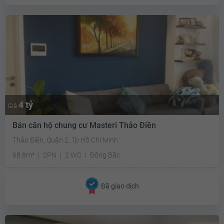
4 tỷ
Giá
Bán căn hộ chung cư Masteri Thảo Điền
Thảo Điền, Quận 2, Tp Hồ Chí Minh
68.8m²
2PN
2 WC
Đông Bắc
Đã giao dịch