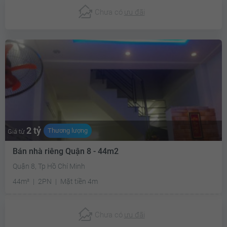
Chưa có
ưu đãi
2 tỷ
Thương lượng
Giá từ
Bán nhà riêng Quận 8 - 44m2
Quận 8, Tp Hồ Chí Minh
44m²
2PN
Mặt tiền 4m
Chưa có
ưu đãi