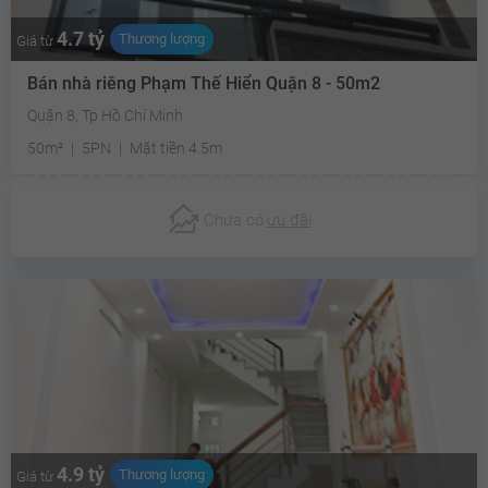
4.7 tỷ
Thương lượng
Giá từ
Bán nhà riêng Phạm Thế Hiển Quận 8 - 50m2
Quận 8, Tp Hồ Chí Minh
50m²
5PN
Mặt tiền 4.5m
Chưa có
ưu đãi
4.9 tỷ
Thương lượng
Giá từ