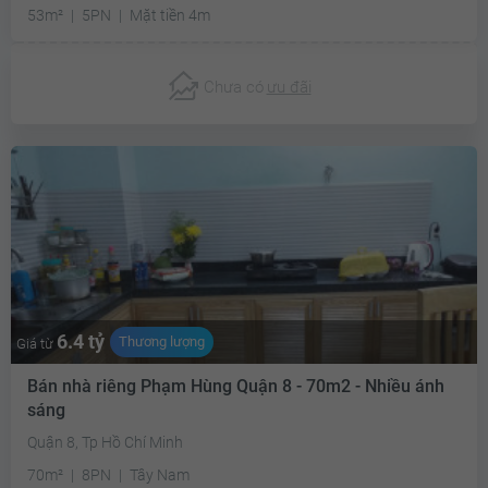
53m²
5PN
Mặt tiền 4m
Chưa có
ưu đãi
6.4 tỷ
Thương lượng
Giá từ
Bán nhà riêng Phạm Hùng Quận 8 - 70m2 - Nhiều ánh
sáng
Quận 8, Tp Hồ Chí Minh
70m²
8PN
Tây Nam