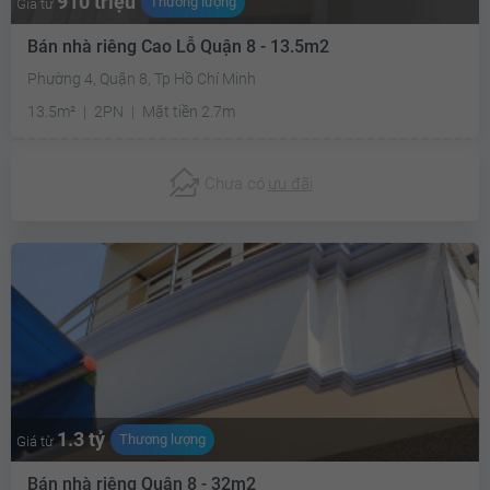
910 triệu
Thương lượng
Giá từ
Bán nhà riêng Cao Lỗ Quận 8 - 13.5m2
Phường 4, Quận 8, Tp Hồ Chí Minh
13.5m²
2PN
Mặt tiền 2.7m
Chưa có
ưu đãi
1.3 tỷ
Thương lượng
Giá từ
Bán nhà riêng Quận 8 - 32m2