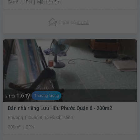
54m²
1PN
Mặt tiền 5m
Chưa có
ưu đãi
1.6 tỷ
Thương lượng
Giá từ
Bán nhà riêng Lưu Hữu Phước Quận 8 - 200m2
Phường 1, Quận 8, Tp Hồ Chí Minh
200m²
2PN