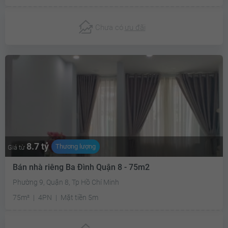
Chưa có
ưu đãi
8.7 tỷ
Thương lượng
Giá từ
Bán nhà riêng Ba Đình Quận 8 - 75m2
Phường 9, Quận 8, Tp Hồ Chí Minh
75m²
4PN
Mặt tiền 5m