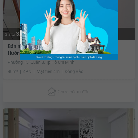
3.2 tỷ
Thương lượng
Giá từ
Bán nhà riêng Nguyễn nhược Thị Quận 8 - 40m2 -
Hướng mát
Phường 15, Quận 8, Tp Hồ Chí Minh
40m²
4PN
Mặt tiền 4m
Đông Bắc
Chưa có
ưu đãi