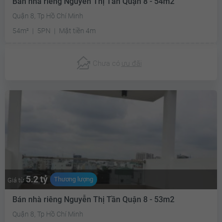
Bán nhà riêng Nguyễn Thị Tần Quận 8 - 54m2
Quận 8, Tp Hồ Chí Minh
54m²
5PN
Mặt tiền 4m
Chưa có
ưu đãi
5.2 tỷ
Thương lượng
Giá từ
Bán nhà riêng Nguyễn Thị Tần Quận 8 - 53m2
Quận 8, Tp Hồ Chí Minh