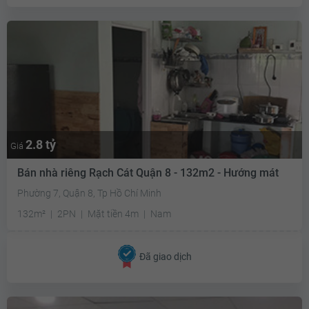
2.8 tỷ
Giá
Bán nhà riêng Rạch Cát Quận 8 - 132m2 - Hướng mát
Phường 7, Quận 8, Tp Hồ Chí Minh
132m²
2PN
Mặt tiền 4m
Nam
Đã giao dịch