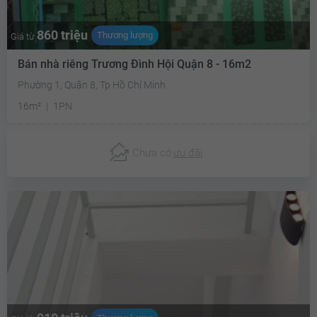
860 triệu
Thương lượng
Giá từ
Bán nhà riêng Trương Đình Hội Quận 8 - 16m2
Phường 1, Quận 8, Tp Hồ Chí Minh
16m²
1PN
Chưa có
ưu đãi