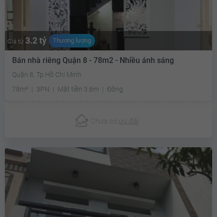
3.2 tỷ
Thương lượng
Giá từ
Bán nhà riêng Quận 8 - 78m2 - Nhiều ánh sáng
Quận 8, Tp Hồ Chí Minh
78m²
3PN
Mặt tiền 3.6m
Đông
Chưa có
ưu đãi