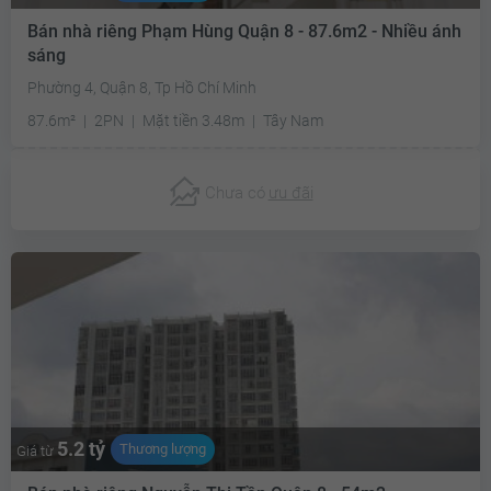
Bán nhà riêng Phạm Hùng Quận 8 - 87.6m2 - Nhiều ánh
sáng
Phường 4, Quận 8, Tp Hồ Chí Minh
87.6m²
2PN
Mặt tiền 3.48m
Tây Nam
Chưa có
ưu đãi
5.2 tỷ
Thương lượng
Giá từ