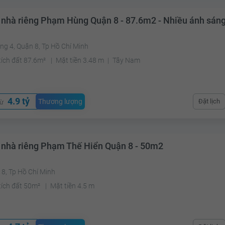
 nhà riêng Phạm Hùng Quận 8 - 87.6m2 - Nhiều ánh sán
g 4, Quận 8, Tp Hồ Chí Minh
tích đất 87.6m²
Mặt tiền 3.48 m
Tây Nam
4.9 tỷ
Thương lượng
Đặt lịch
từ
 nhà riêng Phạm Thế Hiển Quận 8 - 50m2
8, Tp Hồ Chí Minh
tích đất 50m²
Mặt tiền 4.5 m