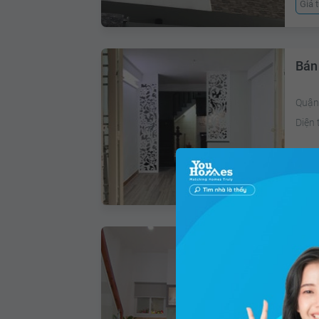
Giá 
Bán
Quận 
Diện 
Giá 
Bán
Phườ
Diện 