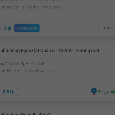
ng 6, Quận 8, Thành Phố Hồ Chí Minh
tích đất 52m²
Mặt tiền 4.1 m
Đông
3 tỷ
Thương lượng
Đặt lịch
từ
 nhà riêng Rạch Cát Quận 8 - 132m2 - Hướng mát
g 7, Quận 8, Tp Hồ Chí Minh
tích đất 132m²
Mặt tiền 4 m
Nam
2.8 tỷ
Đã giao dị
á
 nhà riêng Quận 8 - 44m2