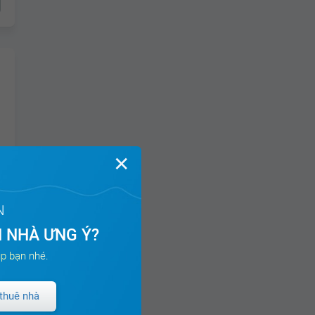
✕
N
 NHÀ ƯNG Ý?
t
p bạn nhé.
thuê nhà