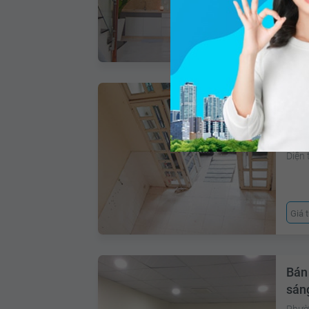
Giá 
Bán
sán
Phườn
Diện 
Giá 
Bán
sán