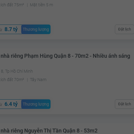
tích đất 75m²
Mặt tiền 5 m
8.7 tỷ
Thương lượng
Đặt lịch
từ
 nhà riêng Phạm Hùng Quận 8 - 70m2 - Nhiều ánh sáng
8, Tp Hồ Chí Minh
tích đất 70m²
Tây Nam
6.4 tỷ
Thương lượng
Đặt lịch
từ
 nhà riêng Nguyễn Thị Tần Quận 8 - 53m2