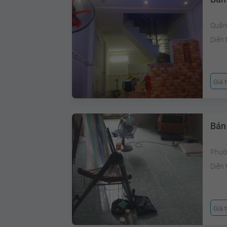
Quận 
Diện 
Giá 
Bán
Phườn
Diện 
Giá 