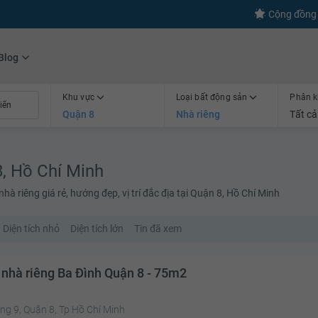
s
+600
Kết nối thành công
Cộng đồng 
Blog
Khu vực
Loại bất động sản
Phân k
Quận 8
Nhà riêng
Tất cả
8, Hồ Chí Minh
à riêng giá rẻ, hướng đẹp, vị trí đắc địa tại Quận 8, Hồ Chí Minh
Diện tích nhỏ
Diện tích lớn
Tin đã xem
 nhà riêng Ba Đình Quận 8 - 75m2
g 9, Quận 8, Tp Hồ Chí Minh