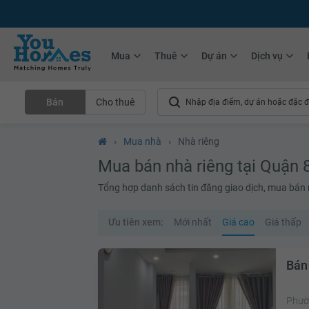
+75.000
Tin đăng mới hàng tháng
+10.000
Thành viên Youhomer
Mua
Thuê
Dự án
Dịch vụ
Bán
Cho thuê
›
Mua nhà
›
Nhà riêng
Mua bán nhà riêng tại Quận 
Tổng hợp danh sách tin đăng giao dịch, mua bán nh
Ưu tiên xem:
Mới nhất
Giá cao
Giá thấp
Bán
Phườn