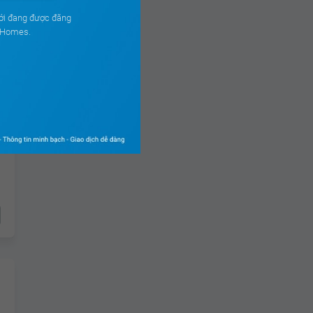
ới đang được đăng
ouHomes.