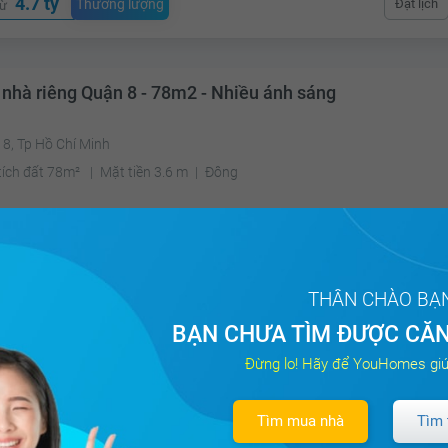
4.7 tỷ
Thương lượng
Đặt lịch
từ
 nhà riêng Quận 8 - 78m2 - Nhiều ánh sáng
8, Tp Hồ Chí Minh
tích đất 78m²
Mặt tiền 3.6 m
Đông
3.2 tỷ
Thương lượng
Đặt lịch
từ
THÂN CHÀO BẠ
BẠN CHƯA TÌM ĐƯỢC CĂN
 nhà riêng Nguyễn nhược Thị Quận 8 - 40m2 - Hướng má
Đừng lo! Hãy để YouHomes giú
ng 15, Quận 8, Tp Hồ Chí Minh
Tìm mua nhà
Tìm 
tích đất 40m²
Mặt tiền 4 m
Đông Bắc