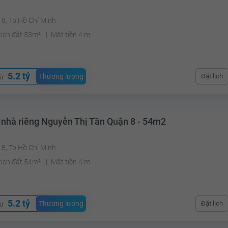
8, Tp Hồ Chí Minh
tích đất 53m²
Mặt tiền 4 m
5.2 tỷ
Thương lượng
Đặt lịch
từ
 nhà riêng Nguyễn Thị Tần Quận 8 - 54m2
8, Tp Hồ Chí Minh
tích đất 54m²
Mặt tiền 4 m
5.2 tỷ
Thương lượng
Đặt lịch
từ