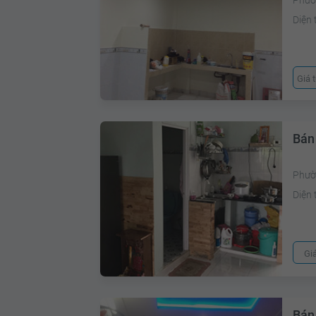
Phườ
Diện 
Giá 
Bán
Phườn
Diện 
Gi
Bán