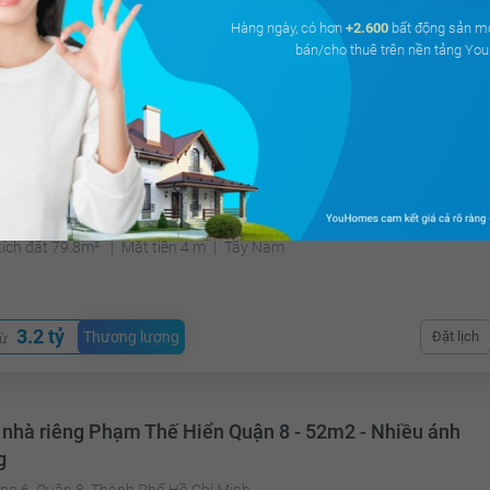
Hàng ngày, có hơn
+2.600
bất động sản m
bán/cho thuê trên nền tảng Y
3.2 tỷ
Thương lượng
Đặt lịch
từ
 nhà riêng âu Dương Lân Quận 8 - 79.8m2 - Nhiều ánh
g
g 3, Quận 8, Tp Hồ Chí Minh
tích đất 79.8m²
Mặt tiền 4 m
Tây Nam
3.2 tỷ
Thương lượng
Đặt lịch
từ
 nhà riêng Phạm Thế Hiển Quận 8 - 52m2 - Nhiều ánh
g