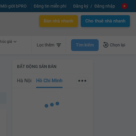
Môi giới bPRO
Đăng tin miễn phí
Đăng ký
Đăng nhập
Bán nhà nhanh
Cho thuê nhà nhanh
húc giá
Tìm kiếm
Lọc thêm
Chọn lại
BẤT ĐỘNG SẢN BÁN
Hà Nội
Hồ Chí Minh