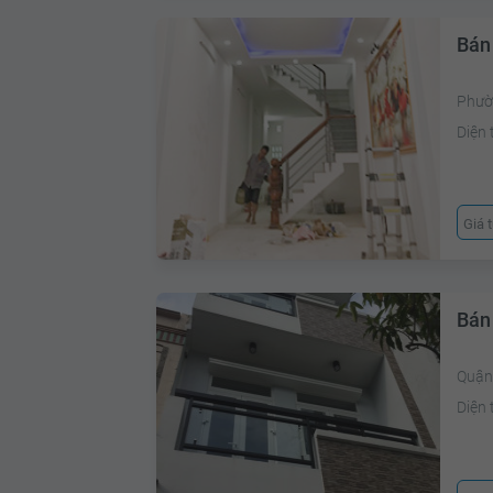
Bán
Phườn
Diện 
Giá 
Bán
Quận 
Diện 