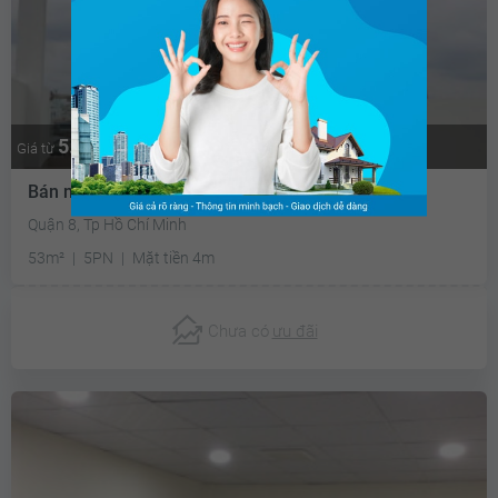
5.2 tỷ
Thương lượng
Giá từ
Bán nhà riêng Nguyễn Thị Tần Quận 8 - 53m2
Quận 8, Tp Hồ Chí Minh
53m²
5PN
Mặt tiền 4m
Chưa có
ưu đãi