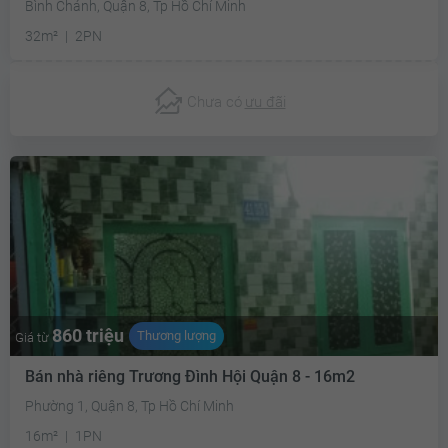
Bình Chánh, Quận 8, Tp Hồ Chí Minh
32m²
2PN
Chưa có
ưu đãi
860 triệu
Thương lượng
Giá từ
Bán nhà riêng Trương Đình Hội Quận 8 - 16m2
Phường 1, Quận 8, Tp Hồ Chí Minh
16m²
1PN