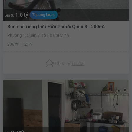
1.6 tỷ
Thương lượng
Giá từ
Bán nhà riêng Lưu Hữu Phước Quận 8 - 200m2
Phường 1, Quận 8, Tp Hồ Chí Minh
200m²
2PN
Chưa có
ưu đãi