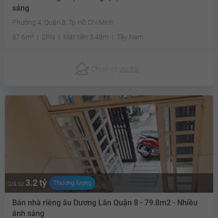
sáng
Phường 4, Quận 8, Tp Hồ Chí Minh
87.6m²
2PN
Mặt tiền 3.48m
Tây Nam
Chưa có
ưu đãi
3.2 tỷ
Thương lượng
Giá từ
Bán nhà riêng âu Dương Lân Quận 8 - 79.8m2 - Nhiều
ánh sáng