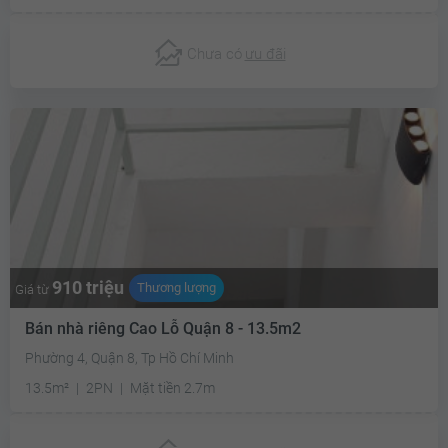
Chưa có
ưu đãi
910 triệu
Thương lượng
Giá từ
Bán nhà riêng Cao Lỗ Quận 8 - 13.5m2
Phường 4, Quận 8, Tp Hồ Chí Minh
13.5m²
2PN
Mặt tiền 2.7m