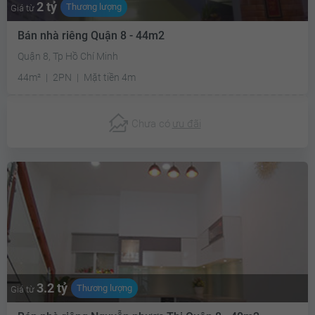
2 tỷ
Thương lượng
Giá từ
Bán nhà riêng Quận 8 - 44m2
Quận 8, Tp Hồ Chí Minh
44m²
2PN
Mặt tiền 4m
Chưa có
ưu đãi
3.2 tỷ
Thương lượng
Giá từ