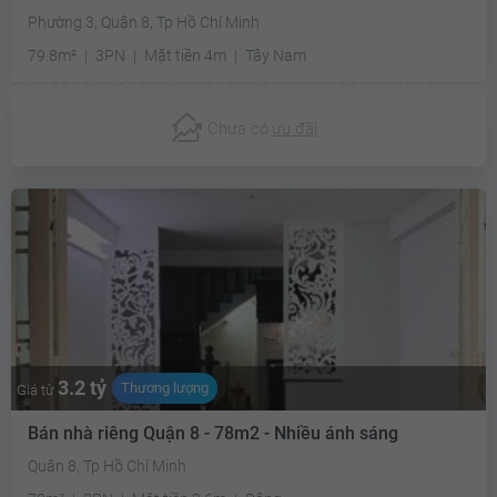
Phường 3, Quận 8, Tp Hồ Chí Minh
79.8m²
3PN
Mặt tiền 4m
Tây Nam
Chưa có
ưu đãi
3.2 tỷ
Thương lượng
Giá từ
Bán nhà riêng Quận 8 - 78m2 - Nhiều ánh sáng
Quận 8, Tp Hồ Chí Minh