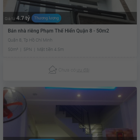
4.7 tỷ
Thương lượng
Giá từ
Bán nhà riêng Phạm Thế Hiển Quận 8 - 50m2
Quận 8, Tp Hồ Chí Minh
50m²
5PN
Mặt tiền 4.5m
Chưa có
ưu đãi