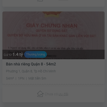
1.4 tỷ
Thương lượng
Giá từ
Bán nhà riêng Quận 8 - 54m2
Phường 1, Quận 8, Tp Hồ Chí Minh
54m²
1PN
Mặt tiền 5m
Chưa có
ưu đãi