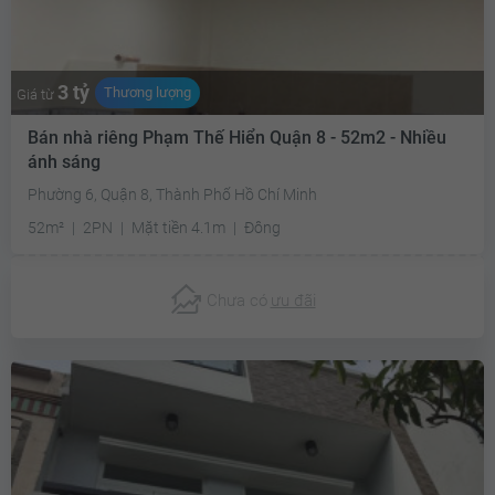
3 tỷ
Thương lượng
Giá từ
Bán nhà riêng Phạm Thế Hiển Quận 8 - 52m2 - Nhiều
ánh sáng
Phường 6, Quận 8, Thành Phố Hồ Chí Minh
52m²
2PN
Mặt tiền 4.1m
Đông
Chưa có
ưu đãi