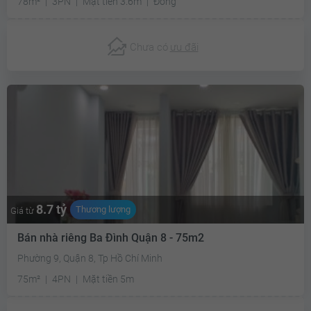
78m²
3PN
Mặt tiền 3.6m
Đông
Chưa có
ưu đãi
8.7 tỷ
Thương lượng
Giá từ
Bán nhà riêng Ba Đình Quận 8 - 75m2
Phường 9, Quận 8, Tp Hồ Chí Minh
75m²
4PN
Mặt tiền 5m