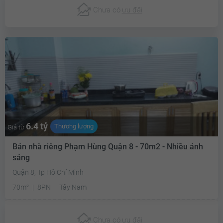
Chưa có
ưu đãi
6.4 tỷ
Thương lượng
Giá từ
Bán nhà riêng Phạm Hùng Quận 8 - 70m2 - Nhiều ánh
sáng
Quận 8, Tp Hồ Chí Minh
70m²
8PN
Tây Nam
Chưa có
ưu đãi