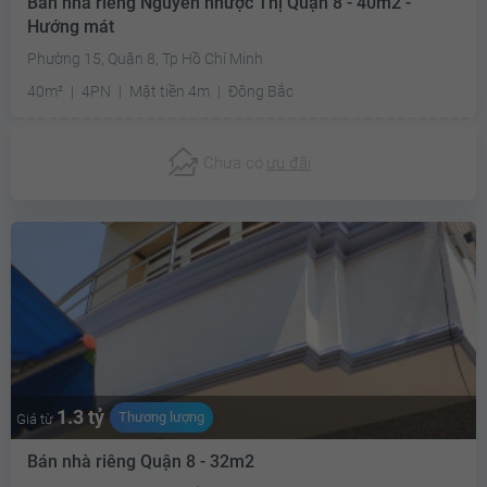
Bán nhà riêng Nguyễn nhược Thị Quận 8 - 40m2 -
Hướng mát
Phường 15, Quận 8, Tp Hồ Chí Minh
40m²
4PN
Mặt tiền 4m
Đông Bắc
Chưa có
ưu đãi
1.3 tỷ
Thương lượng
Giá từ
Bán nhà riêng Quận 8 - 32m2