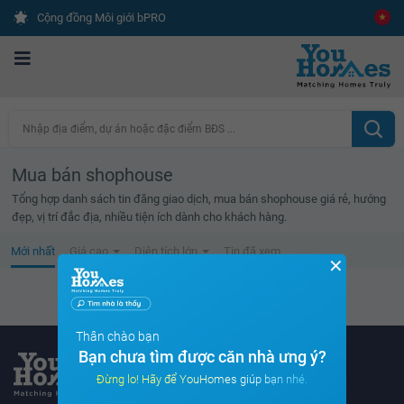
Cộng đồng Môi giới bPRO
Nhập địa điểm, dự án hoặc đặc điểm BĐS ...
Mua bán shophouse
Tổng hợp danh sách tin đăng giao dịch, mua bán shophouse giá rẻ, hướng
đẹp, vị trí đắc địa, nhiều tiện ích dành cho khách hàng.
Mới nhất
Giá cao
Diện tích lớn
Tin đã xem
✕
Không tìm thấy tin bất động sản nào
Thân chào bạn
Bạn chưa tìm được căn nhà ưng ý?
Đừng lo! Hãy để YouHomes giúp bạn nhé.