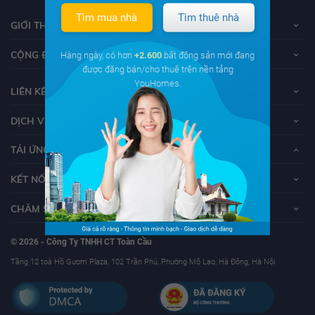
Tìm mua nhà
Tìm thuê nhà
GIỚI THIỆU VỀ YOUHOMES
CỘNG ĐỒNG YOUHOMERS
Hàng ngày, có hơn
+2.600
bất động sản mới đang
được đăng bán/cho thuê trên nền tảng
YouHomes.
LIÊN KẾT
DỊCH VỤ KHÁCH HÀNG
TẢI ỨNG DỤNG YOUHOMES
KẾT NỐI VỚI YOUHOMES
CHĂM SÓC KHÁCH HÀNG
© 2026 - Công Ty TNHH CT Toàn Cầu
Tầng 12 toà Hồ Gươm Plaza, 102 Trần Phú, Phường Mộ Lao, Hà Đông, Hà Nội