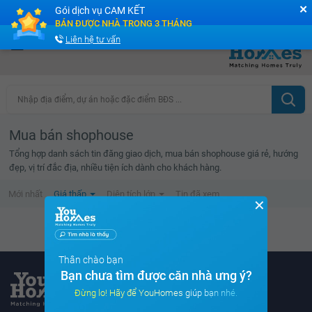
✕
Gói dịch vụ CAM KẾT
Cộng đồng Môi giới bPRO
BÁN ĐƯỢC NHÀ TRONG 3 THÁNG
Liên hệ tư vấn
Nhập địa điểm, dự án hoặc đặc điểm BĐS ...
Mua bán shophouse
Tổng hợp danh sách tin đăng giao dịch, mua bán shophouse giá rẻ, hướng
đẹp, vị trí đắc địa, nhiều tiện ích dành cho khách hàng.
Mới nhất
Giá thấp
Diện tích lớn
Tin đã xem
✕
Không tìm thấy tin bất động sản nào
Thân chào bạn
Bạn chưa tìm được căn nhà ưng ý?
Đừng lo! Hãy để YouHomes giúp bạn nhé.