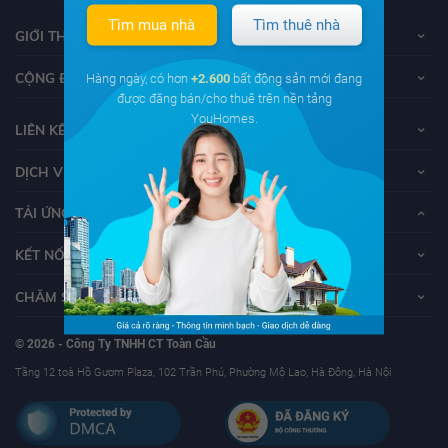
Tìm mua nhà
Tìm thuê nhà
GIỚI THIỆU VỀ YOUHOMES
CỘNG ĐỒNG YOUHOMERS
Hàng ngày, có hơn
+2.600
bất động sản mới đang
được đăng bán/cho thuê trên nền tảng
YouHomes.
LIÊN KẾT
DỊCH VỤ KHÁCH HÀNG
TẢI ỨNG DỤNG YOUHOMES
KẾT NỐI VỚI YOUHOMES
CHĂM SÓC KHÁCH HÀNG
© 2026 - Công Ty TNHH CT Toàn Cầu
Tầng 12 toà Hồ Gươm Plaza, 102 Trần Phú, Phường Mộ Lao, Hà Đông, Hà Nội