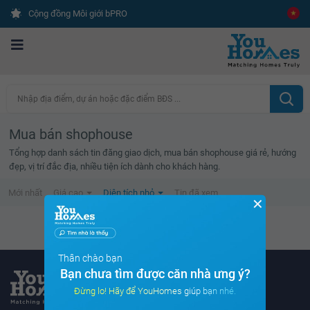
Cộng đồng Môi giới bPRO
Nhập địa điểm, dự án hoặc đặc điểm BĐS ...
Mua bán shophouse
Tổng hợp danh sách tin đăng giao dịch, mua bán shophouse giá rẻ, hướng
đẹp, vị trí đắc địa, nhiều tiện ích dành cho khách hàng.
Mới nhất
Giá cao
Diện tích nhỏ
Tin đã xem
✕
Không tìm thấy tin bất động sản nào
Thân chào bạn
Bạn chưa tìm được căn nhà ưng ý?
Đừng lo! Hãy để YouHomes giúp bạn nhé.