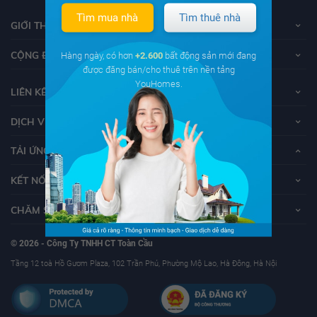
Tìm mua nhà
Tìm thuê nhà
GIỚI THIỆU VỀ YOUHOMES
CỘNG ĐỒNG YOUHOMERS
Hàng ngày, có hơn
+2.600
bất động sản mới đang
được đăng bán/cho thuê trên nền tảng
YouHomes.
LIÊN KẾT
DỊCH VỤ KHÁCH HÀNG
TẢI ỨNG DỤNG YOUHOMES
KẾT NỐI VỚI YOUHOMES
CHĂM SÓC KHÁCH HÀNG
© 2026 - Công Ty TNHH CT Toàn Cầu
Tầng 12 toà Hồ Gươm Plaza, 102 Trần Phú, Phường Mộ Lao, Hà Đông, Hà Nội