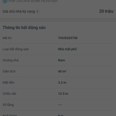
nhé! Chủ nhà sẽ liên hệ với bạn.
17.3 triệu
20 triệu
Giá chủ nhà kỳ vọng
17.4 triệu
17.5 triệu
Thông tin bất động sản
17.6 triệu
Mã tin
THUE203738
17.7 triệu
Loại bất động sản
Nhà mặt phố
17.8 triệu
17.9 triệu
Hướng nhà
Nam
18 triệu
Diện tích
40 m²
18.1 triệu
Mặt tiền
3.2 m
18.2 triệu
Chiều dài
12.5 m
18.3 triệu
Số tầng
---
18.4 triệu
18.5 triệu
Ngõ/Hẻm
8 m