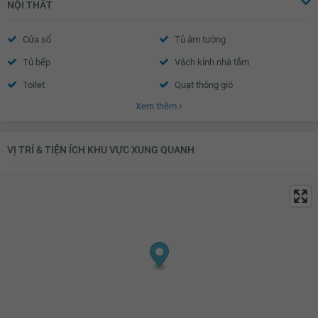
NỘI THẤT
Cửa sổ
Tủ âm tường
Tủ bếp
Vách kính nhà tắm
Toilet
Quạt thông gió
Xem thêm
Bồn rửa mặt
Chắn ban công
VỊ TRÍ & TIỆN ÍCH KHU VỰC XUNG QUANH