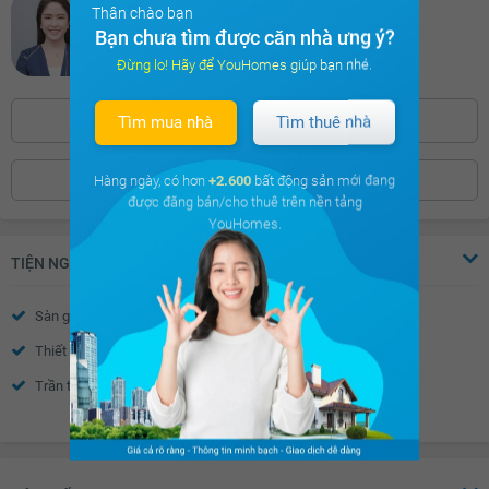
Thu Vân
Thân chào bạn
19.8 triệu
Chuyên viên CSKH xuất sắc nhất 2025
Bạn chưa tìm được căn nhà ưng ý?
2736 khách hàng cảm thấy hài lòng
19.9 triệu
Đừng lo! Hãy để YouHomes giúp bạn nhé.
20 triệu
Tìm mua nhà
Tìm thuê nhà
0886.39***
Bấm để hiện số
ĐẶT LỊCH XEM NHÀ
Hàng ngày, có hơn
+2.600
bất động sản mới đang
được đăng bán/cho thuê trên nền tảng
YouHomes.
TIỆN NGHI
Sàn gỗ
Sàn đá
Thiết bị báo cháy
Nước nóng
Trần thạch cao
Tường sơn bả
Xem thêm
Cửa sổ an toàn
Cửa khung nhôm kính
Chuông điện
Cửa gỗ công nghiệp