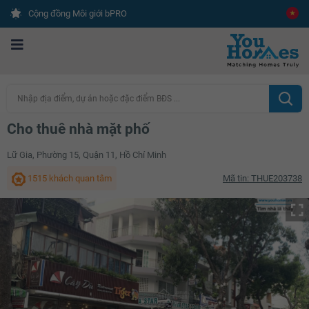
Cộng đồng Môi giới bPRO
Nhập địa điểm, dự án hoặc đặc điểm BĐS ...
Cho thuê nhà mặt phố
Lữ Gia, Phường 15, Quận 11, Hồ Chí Minh
1515 khách quan tâm
Mã tin: THUE203738