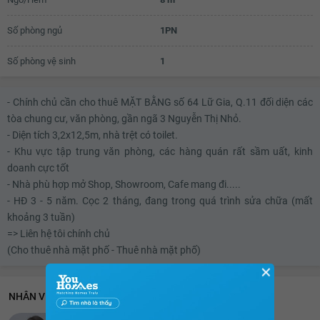
18.6 triệu
Số phòng ngủ
1PN
18.7 triệu
Số phòng vệ sinh
1
18.8 triệu
18.9 triệu
- Chính chủ cần cho thuê MẶT BẰNG số 64 Lữ Gia, Q.11 đối diện các
tòa chung cư, văn phòng, gần ngã 3 Nguyễn Thị Nhỏ.
19 triệu
- Diện tích 3,2x12,5m, nhà trệt có toilet.
- Khu vực tập trung văn phòng, các hàng quán rất sầm uất, kinh
19.1 triệu
doanh cực tốt
19.2 triệu
- Nhà phù hợp mở Shop, Showroom, Cafe mang đi.....
- HĐ 3 - 5 năm. Cọc 2 tháng, đang trong quá trình sửa chữa (mất
19.3 triệu
khoảng 3 tuần)
19.4 triệu
=> Liên hệ tôi chính chủ
(Cho thuê nhà mặt phố - Thuê nhà mặt phố)
19.5 triệu
✕
19.6 triệu
NHÂN VIÊN HỖ TRỢ 24/7
19.7 triệu