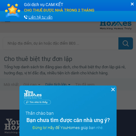
✕
Gói dịch vụ CAM KẾT
Cộng đồng Môi giới bPRO
CHO THUÊ ĐƯỢC NHÀ TRONG 2 THÁNG
Liên hệ tư vấn
Nhập địa điểm, dự án hoặc đặc điểm BĐS ...
Cho thuê biệt thự đơn lập
Tổng hợp danh sách tin đăng giao dịch, cho thuê biệt thự đơn lập giá rẻ,
hướng đẹp, vị trí đắc địa, nhiều tiện ích dành cho khách hàng.
Mới nhất
Giá cao
Diện tích lớn
Tin đã xem
✕
Không tìm thấy tin bất động sản nào
Thân chào bạn
Bạn chưa tìm được căn nhà ưng ý?
Đừng lo! Hãy để YouHomes giúp bạn nhé.