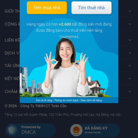
Tìm mua nhà
Tìm thuê nhà
GIỚI THIỆU VỀ YOUHOMES
CỘNG ĐỒNG YOUHOMERS
Hàng ngày, có hơn
+2.600
bất động sản mới đang
được đăng bán/cho thuê trên nền tảng
YouHomes.
LIÊN KẾT
DỊCH VỤ KHÁCH HÀNG
TẢI ỨNG DỤNG YOUHOMES
KẾT NỐI VỚI YOUHOMES
CHĂM SÓC KHÁCH HÀNG
© 2026 - Công Ty TNHH CT Toàn Cầu
Tầng 12 toà Hồ Gươm Plaza, 102 Trần Phú, Phường Mộ Lao, Hà Đông, Hà Nội