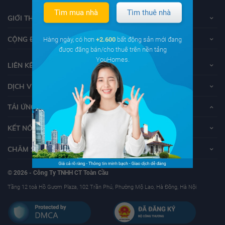
Tìm mua nhà
Tìm thuê nhà
GIỚI THIỆU VỀ YOUHOMES
CỘNG ĐỒNG YOUHOMERS
Hàng ngày, có hơn
+2.600
bất động sản mới đang
được đăng bán/cho thuê trên nền tảng
YouHomes.
LIÊN KẾT
DỊCH VỤ KHÁCH HÀNG
TẢI ỨNG DỤNG YOUHOMES
KẾT NỐI VỚI YOUHOMES
CHĂM SÓC KHÁCH HÀNG
© 2026 - Công Ty TNHH CT Toàn Cầu
Tầng 12 toà Hồ Gươm Plaza, 102 Trần Phú, Phường Mộ Lao, Hà Đông, Hà Nội