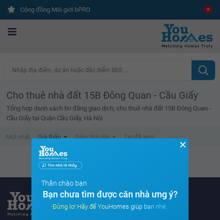
Cộng đồng Môi giới bPRO
Nhập địa điểm, dự án hoặc đặc điểm BĐS ...
Cho thuê nhà đất 15B Đông Quan - Cầu Giấy
Tổng hợp danh sách tin đăng giao dịch, cho thuê nhà đất 15B Đông Quan -
Cầu Giấy tại Quận Cầu Giấy, Hà Nội
Mới nhất
Giá thấp
Diện tích lớn
Tin đã xem
✕
Không tìm thấy tin bất động sản nào
Thân chào bạn
Bạn chưa tìm được căn nhà ưng ý?
Đừng lo! Hãy để YouHomes giúp bạn nhé.