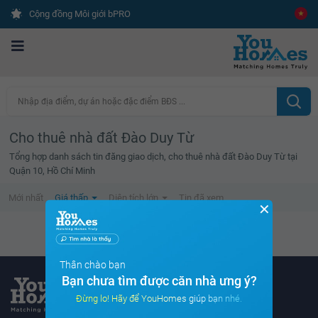
Cộng đồng Môi giới bPRO
Nhập địa điểm, dự án hoặc đặc điểm BĐS ...
Cho thuê nhà đất Đào Duy Từ
Tổng hợp danh sách tin đăng giao dịch, cho thuê nhà đất Đào Duy Từ tại
Quận 10, Hồ Chí Minh
Mới nhất
Giá thấp
Diện tích lớn
Tin đã xem
✕
Không tìm thấy tin bất động sản nào
Thân chào bạn
Bạn chưa tìm được căn nhà ưng ý?
Đừng lo! Hãy để YouHomes giúp bạn nhé.