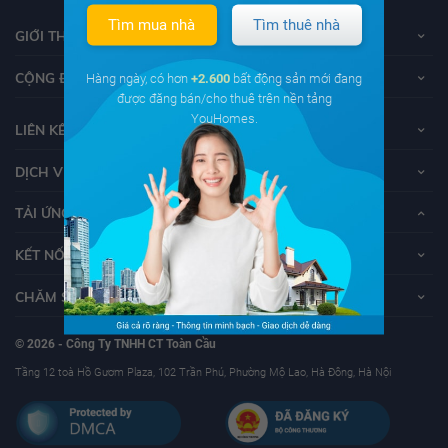
Tìm mua nhà
Tìm thuê nhà
GIỚI THIỆU VỀ YOUHOMES
CỘNG ĐỒNG YOUHOMERS
Hàng ngày, có hơn
+2.600
bất động sản mới đang
được đăng bán/cho thuê trên nền tảng
YouHomes.
LIÊN KẾT
DỊCH VỤ KHÁCH HÀNG
TẢI ỨNG DỤNG YOUHOMES
KẾT NỐI VỚI YOUHOMES
CHĂM SÓC KHÁCH HÀNG
© 2026 - Công Ty TNHH CT Toàn Cầu
Tầng 12 toà Hồ Gươm Plaza, 102 Trần Phú, Phường Mộ Lao, Hà Đông, Hà Nội