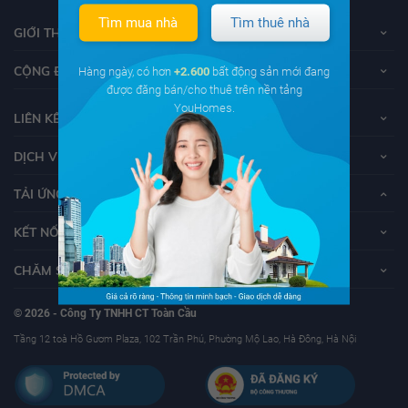
Tìm mua nhà
Tìm thuê nhà
GIỚI THIỆU VỀ YOUHOMES
CỘNG ĐỒNG YOUHOMERS
Hàng ngày, có hơn
+2.600
bất động sản mới đang
được đăng bán/cho thuê trên nền tảng
YouHomes.
LIÊN KẾT
DỊCH VỤ KHÁCH HÀNG
TẢI ỨNG DỤNG YOUHOMES
KẾT NỐI VỚI YOUHOMES
CHĂM SÓC KHÁCH HÀNG
© 2026 - Công Ty TNHH CT Toàn Cầu
Tầng 12 toà Hồ Gươm Plaza, 102 Trần Phú, Phường Mộ Lao, Hà Đông, Hà Nội