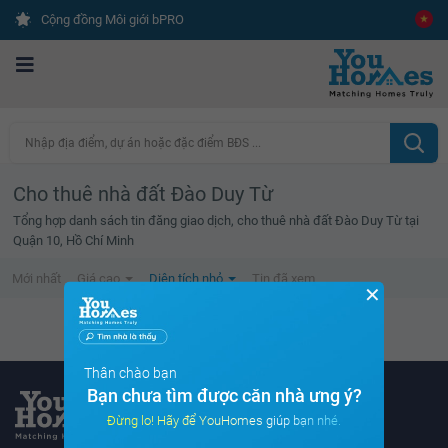
Cộng đồng Môi giới bPRO
Nhập địa điểm, dự án hoặc đặc điểm BĐS ...
Cho thuê nhà đất Đào Duy Từ
Tổng hợp danh sách tin đăng giao dịch, cho thuê nhà đất Đào Duy Từ tại
Quận 10, Hồ Chí Minh
Mới nhất
Giá cao
Diện tích nhỏ
Tin đã xem
✕
Không tìm thấy tin bất động sản nào
Thân chào bạn
Bạn chưa tìm được căn nhà ưng ý?
Đừng lo! Hãy để YouHomes giúp bạn nhé.