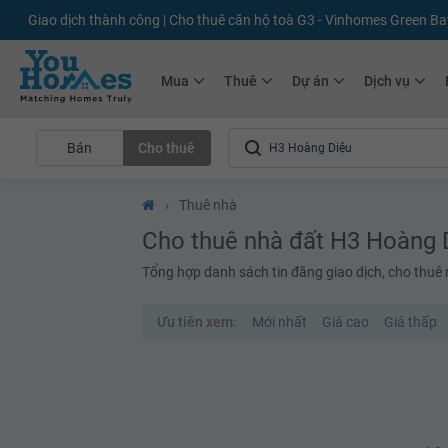
+75.000
Tin đăng mới hàng tháng
+10.000
Thành viên Youhomer
Mua
Thuê
Dự án
Dịch vụ
Bán
Cho thuê
›
Thuê nhà
Cho thuê nhà đất H3 Hoàng 
Tổng hợp danh sách tin đăng giao dịch, cho thuê
Ưu tiên xem:
Mới nhất
Giá cao
Giá thấp