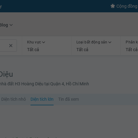
s
+600
Kết nối thành công
Cộng đồng 
Blog
Khu vực
Loại bất động sản
Phân k
Tất cả
Tất cả
Tất cả
Diệu
 nhà đất H3 Hoàng Diệu tại Quận 4, Hồ Chí Minh
Diện tích nhỏ
Diện tích lớn
Tin đã xem