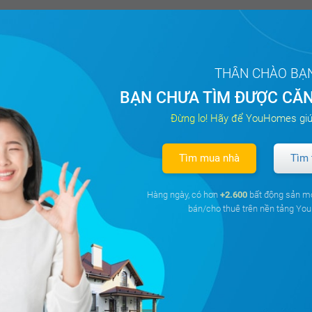
THÂN CHÀO BẠ
BẠN CHƯA TÌM ĐƯỢC CĂN
Đừng lo! Hãy để YouHomes giú
Tìm mua nhà
Tìm 
Hàng ngày, có hơn
+2.600
bất động sản m
bán/cho thuê trên nền tảng Y