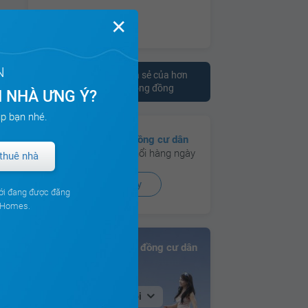
✕
N
Tham khảo ý kiến chia sẻ của hơn
10.000 cư dân trên cộng đồng
 NHÀ ƯNG Ý?
p bạn nhé.
Có hơn
130 cộng đồng cư dân
đang hoạt động sôi nổi hàng ngày
thuê nhà
Xem ngay
ới đang được đăng
ouHomes.
Bảng xếp hạng Cộng đồng cư dân
Tại Hà Nội