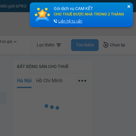
Môi giới bPRO
Đăng tin miễn phí
Đăng ký
Đăng nhập
✕
Gói dịch vụ CAM KẾT
CHO THUÊ ĐƯỢC NHÀ TRONG 2 THÁNG
Bán nhà nhanh
Cho thuê nhà nhanh
Liên hệ tư vấn
húc giá
Tìm kiếm
Lọc thêm
Chọn lại
BẤT ĐỘNG SẢN CHO THUÊ
Hà Nội
Hồ Chí Minh