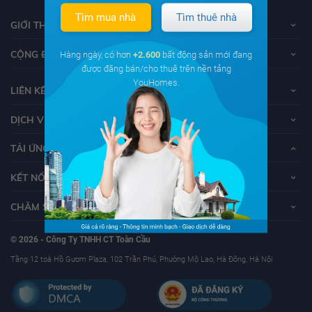
Tìm mua nhà
Tìm thuê nhà
GIỚI THIỆU VỀ YOUHOMES
CỘNG ĐỒNG YOUHOMERS
Hàng ngày, có hơn
+2.600
bất động sản mới đang
được đăng bán/cho thuê trên nền tảng
YouHomes.
LIÊN KẾT
DỊCH VỤ KHÁCH HÀNG
TẢI ỨNG DỤNG YOUHOMES
KẾT NỐI VỚI YOUHOMES
CHĂM SÓC KHÁCH HÀNG
© 2026 - Công Ty TNHH CT Toàn Cầu
Tầng 12 toà Hồ Gươm Plaza, 102 Trần Phú, Phường Mộ Lao, Hà Đông, Hà Nội