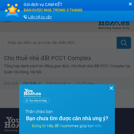
✕
Gói dịch vụ CAM KẾT
Cộng đồng Môi giới bPRO
BÁN ĐƯỢC NHÀ TRONG 3 THÁNG
Liên hệ tư vấn
Nhập địa điểm, dự án hoặc đặc điểm BĐS ...
Cho thuê nhà đất PCC1 Complex
Tổng hợp danh sách tin đăng giao dịch, cho thuê nhà đất PCC1 Complex tại
Quận Hà Đông, Hà Nội
Mới nhất
Giá thấp
Diện tích lớn
Tin đã xem
✕
Không tìm thấy tin bất động sản nào
Thân chào bạn
Bạn chưa tìm được căn nhà ưng ý?
Đừng lo! Hãy để YouHomes giúp bạn nhé.