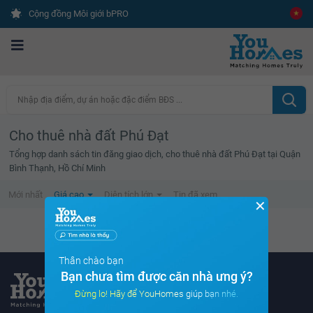
Cộng đồng Môi giới bPRO
Nhập địa điểm, dự án hoặc đặc điểm BĐS ...
Cho thuê nhà đất Phú Đạt
Tổng hợp danh sách tin đăng giao dịch, cho thuê nhà đất Phú Đạt tại Quận
Bình Thạnh, Hồ Chí Minh
Mới nhất
Giá cao
Diện tích lớn
Tin đã xem
✕
Không tìm thấy tin bất động sản nào
Thân chào bạn
Bạn chưa tìm được căn nhà ưng ý?
Đừng lo! Hãy để YouHomes giúp bạn nhé.