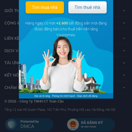
Tìm mua nhà
Tìm thuê nhà
GIỚI THIỆU VỀ YOUHOMES
CỘNG ĐỒNG YOUHOMERS
Hàng ngày, có hơn
+2.600
bất động sản mới đang
được đăng bán/cho thuê trên nền tảng
YouHomes.
LIÊN KẾT
DỊCH VỤ KHÁCH HÀNG
TẢI ỨNG DỤNG YOUHOMES
KẾT NỐI VỚI YOUHOMES
CHĂM SÓC KHÁCH HÀNG
© 2026 - Công Ty TNHH CT Toàn Cầu
Tầng 12 toà Hồ Gươm Plaza, 102 Trần Phú, Phường Mộ Lao, Hà Đông, Hà Nội