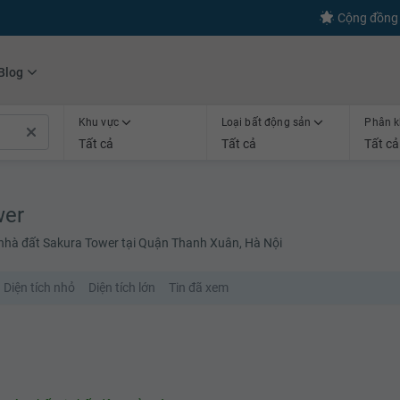
s
+600
Kết nối thành công
Cộng đồng 
Blog
Khu vực
Loại bất động sản
Phân k
Tất cả
Tất cả
Tất cả
wer
 nhà đất Sakura Tower tại Quận Thanh Xuân, Hà Nội
Diện tích nhỏ
Diện tích lớn
Tin đã xem