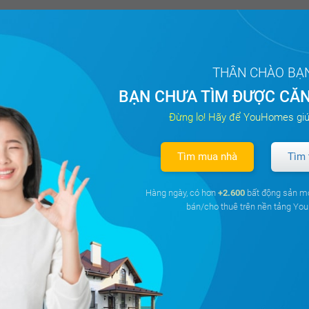
THÂN CHÀO BẠ
BẠN CHƯA TÌM ĐƯỢC CĂN
Đừng lo! Hãy để YouHomes giú
Tìm mua nhà
Tìm 
Hàng ngày, có hơn
+2.600
bất động sản m
bán/cho thuê trên nền tảng Y