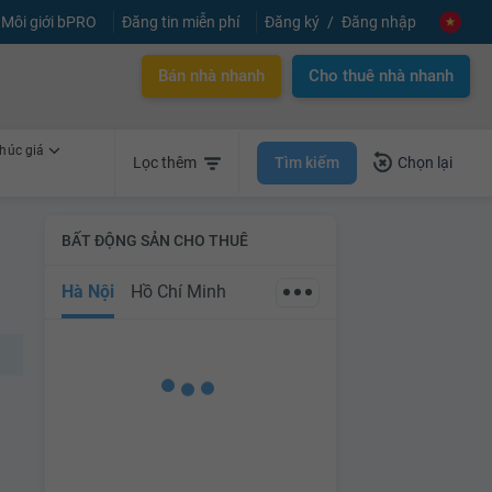
Môi giới bPRO
Đăng tin miễn phí
Đăng ký
Đăng nhập
Bán nhà nhanh
Cho thuê nhà nhanh
húc giá
Tìm kiếm
Lọc thêm
Chọn lại
BẤT ĐỘNG SẢN CHO THUÊ
Hà Nội
Hồ Chí Minh