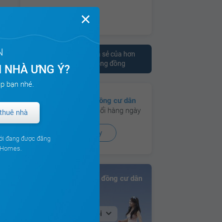
✕
N
Tham khảo ý kiến chia sẻ của hơn
10.000 cư dân trên cộng đồng
 NHÀ ƯNG Ý?
p bạn nhé.
Có hơn
130 cộng đồng cư dân
đang hoạt động sôi nổi hàng ngày
thuê nhà
Xem ngay
ới đang được đăng
ouHomes.
Bảng xếp hạng Cộng đồng cư dân
Tại Hà Nội