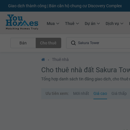
+75.000
Tin đăng mới hàng tháng
+10.000
Thành viên Youhomer
Mua
Thuê
Dự án
Dịch vụ
Bán
Cho thuê
›
Thuê nhà
Cho thuê nhà đất Sakura To
Tổng hợp danh sách tin đăng giao dịch, cho thuê
Ưu tiên xem:
Mới nhất
Giá cao
Giá thấp