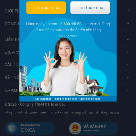
Tìm mua nhà
Tìm thuê nhà
GIỚI THIỆU VỀ YOUHOMES
CỘNG ĐỒNG YOUHOMERS
Hàng ngày, có hơn
+2.600
bất động sản mới đang
được đăng bán/cho thuê trên nền tảng
YouHomes.
LIÊN KẾT
DỊCH VỤ KHÁCH HÀNG
TẢI ỨNG DỤNG YOUHOMES
KẾT NỐI VỚI YOUHOMES
CHĂM SÓC KHÁCH HÀNG
© 2026 - Công Ty TNHH CT Toàn Cầu
Tầng 12 toà Hồ Gươm Plaza, 102 Trần Phú, Phường Mộ Lao, Hà Đông, Hà Nội