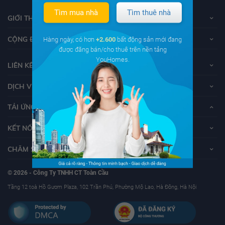
Tìm mua nhà
Tìm thuê nhà
GIỚI THIỆU VỀ YOUHOMES
CỘNG ĐỒNG YOUHOMERS
Hàng ngày, có hơn
+2.600
bất động sản mới đang
được đăng bán/cho thuê trên nền tảng
YouHomes.
LIÊN KẾT
DỊCH VỤ KHÁCH HÀNG
TẢI ỨNG DỤNG YOUHOMES
KẾT NỐI VỚI YOUHOMES
CHĂM SÓC KHÁCH HÀNG
© 2026 - Công Ty TNHH CT Toàn Cầu
Tầng 12 toà Hồ Gươm Plaza, 102 Trần Phú, Phường Mộ Lao, Hà Đông, Hà Nội