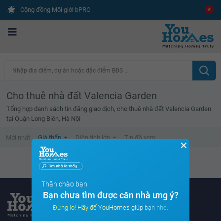
Cộng đồng Môi giới bPRO
Nhập địa điểm, dự án hoặc đặc điểm BĐS ...
Cho thuê nhà đất Valencia Garden
Tổng hợp danh sách tin đăng giao dịch, cho thuê nhà đất Valencia Garden
tại Quận Long Biên, Hà Nội
Mới nhất
Giá thấp
Diện tích lớn
Tin đã xem
✕
Không tìm thấy tin bất động sản nào
Thân chào bạn
Bạn chưa tìm được căn nhà ưng ý?
Đừng lo! Hãy để YouHomes giúp bạn nhé.