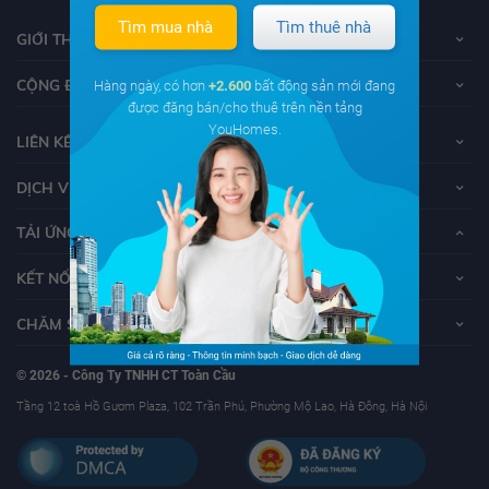
Tìm mua nhà
Tìm thuê nhà
GIỚI THIỆU VỀ YOUHOMES
CỘNG ĐỒNG YOUHOMERS
Hàng ngày, có hơn
+2.600
bất động sản mới đang
được đăng bán/cho thuê trên nền tảng
YouHomes.
LIÊN KẾT
DỊCH VỤ KHÁCH HÀNG
TẢI ỨNG DỤNG YOUHOMES
KẾT NỐI VỚI YOUHOMES
CHĂM SÓC KHÁCH HÀNG
© 2026 - Công Ty TNHH CT Toàn Cầu
Tầng 12 toà Hồ Gươm Plaza, 102 Trần Phú, Phường Mộ Lao, Hà Đông, Hà Nội