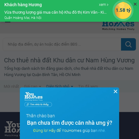
✕
Khách hàng Hương
xem
Cộng đồng Môi giới bPRO
1.58 tỷ
Vừa thương lượng giá mua căn hộ Khu đô thị Kim Văn - Kim Lũ Golden Silk
Quận Hoàng Mai, Hà Nội
Nhập địa điểm, dự án hoặc đặc điểm BĐS ...
Cho thuê nhà đất Khu dân cư Nam Hùng Vương
Tổng hợp danh sách tin đăng giao dịch, cho thuê nhà đất Khu dân cư Nam
Hùng Vương tại Quận Bình Tân, Hồ Chí Minh
Mới nhất
Giá cao
Diện tích nhỏ
Tin đã xem
✕
Không tìm thấy tin bất động sản nào
Thân chào bạn
Bạn chưa tìm được căn nhà ưng ý?
Đừng lo! Hãy để YouHomes giúp bạn nhé.