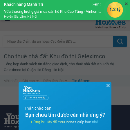
✕
Khách hàng Mạnh Trí
xem
Cộng đồng Môi giới bPRO
1.2 tỷ
Vừa thương lượng giá mua căn hộ Khu Cao Tầng - Vinhomes Ocean Park
Huyện Gia Lâm, Hà Nội
Nhập địa điểm, dự án hoặc đặc điểm BĐS ...
Cho thuê nhà đất Khu đô thị Geleximco
Tổng hợp danh sách tin đăng giao dịch, cho thuê nhà đất Khu đô thị
Geleximco tại Quận Hà Đông, Hà Nội
Mới nhất
Giá cao
Diện tích lớn
Tin đã xem
✕
Danh sách tin đã xem trống
Thân chào bạn
Bạn chưa tìm được căn nhà ưng ý?
Đừng lo! Hãy để YouHomes giúp bạn nhé.