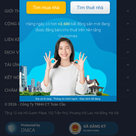
Tìm mua nhà
Tìm thuê nhà
GIỚI THIỆU VỀ YOUHOMES
CỘNG ĐỒNG YOUHOMERS
Hàng ngày, có hơn
+2.600
bất động sản mới đang
được đăng bán/cho thuê trên nền tảng
YouHomes.
LIÊN KẾT
DỊCH VỤ KHÁCH HÀNG
TẢI ỨNG DỤNG YOUHOMES
KẾT NỐI VỚI YOUHOMES
CHĂM SÓC KHÁCH HÀNG
© 2026 - Công Ty TNHH CT Toàn Cầu
Tầng 12 toà Hồ Gươm Plaza, 102 Trần Phú, Phường Mộ Lao, Hà Đông, Hà Nội