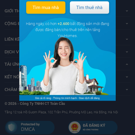
Tìm mua nhà
Tìm thuê nhà
GIỚI THIỆU VỀ YOUHOMES
CỘNG ĐỒNG YOUHOMERS
Hàng ngày, có hơn
+2.600
bất động sản mới đang
được đăng bán/cho thuê trên nền tảng
YouHomes.
LIÊN KẾT
DỊCH VỤ KHÁCH HÀNG
TẢI ỨNG DỤNG YOUHOMES
KẾT NỐI VỚI YOUHOMES
CHĂM SÓC KHÁCH HÀNG
© 2026 - Công Ty TNHH CT Toàn Cầu
Tầng 12 toà Hồ Gươm Plaza, 102 Trần Phú, Phường Mộ Lao, Hà Đông, Hà Nội