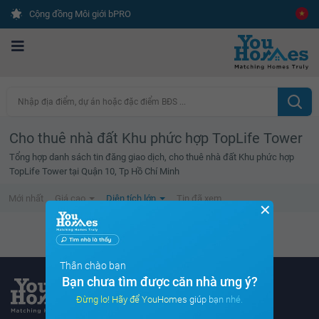
Cộng đồng Môi giới bPRO
Nhập địa điểm, dự án hoặc đặc điểm BĐS ...
Cho thuê nhà đất Khu phức hợp TopLife Tower
Tổng hợp danh sách tin đăng giao dịch, cho thuê nhà đất Khu phức hợp
TopLife Tower tại Quận 10, Tp Hồ Chí Minh
Mới nhất
Giá cao
Diện tích lớn
Tin đã xem
✕
Không tìm thấy tin bất động sản nào
Thân chào bạn
Bạn chưa tìm được căn nhà ưng ý?
Đừng lo! Hãy để YouHomes giúp bạn nhé.