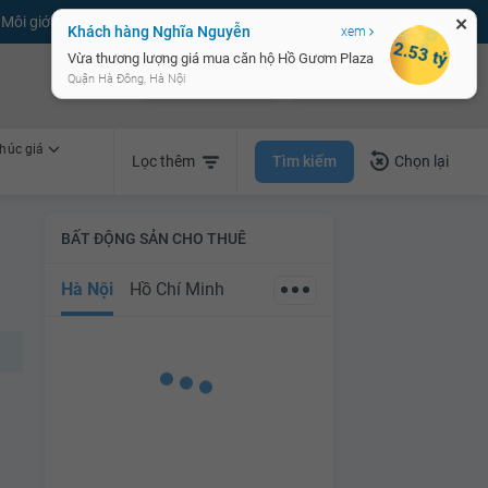
Môi giới bPRO
Đăng tin miễn phí
Đăng ký
Đăng nhập
✕
Khách hàng Nghĩa Nguyễn
xem
2.53 tỷ
Vừa thương lượng giá mua căn hộ Hồ Gươm Plaza
Bán nhà nhanh
Cho thuê nhà nhanh
Quận Hà Đông, Hà Nội
húc giá
Tìm kiếm
Lọc thêm
Chọn lại
BẤT ĐỘNG SẢN CHO THUÊ
Hà Nội
Hồ Chí Minh