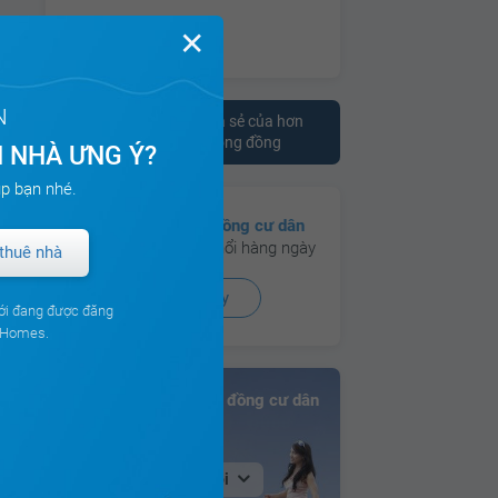
✕
N
Tham khảo ý kiến chia sẻ của hơn
10.000 cư dân trên cộng đồng
 NHÀ ƯNG Ý?
p bạn nhé.
Có hơn
130 cộng đồng cư dân
đang hoạt động sôi nổi hàng ngày
thuê nhà
Xem ngay
ới đang được đăng
ouHomes.
Bảng xếp hạng Cộng đồng cư dân
Tại Hà Nội