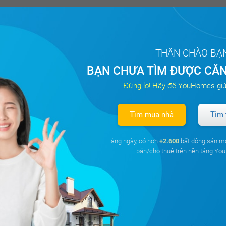
THÂN CHÀO BẠ
BẠN CHƯA TÌM ĐƯỢC CĂN
Đừng lo! Hãy để YouHomes giú
Tìm mua nhà
Tìm 
Hàng ngày, có hơn
+2.600
bất động sản m
bán/cho thuê trên nền tảng Y