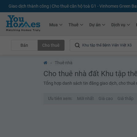
+75.000
Tin đăng mới hàng tháng
+10.000
Thành viên Youhomer
Mua
Thuê
Dự án
Dịch vụ
Bán
Cho thuê
›
Thuê nhà
Cho thuê nhà đất Khu tập th
Tổng hợp danh sách tin đăng giao dịch, cho thuê 
Ưu tiên xem:
Mới nhất
Giá cao
Giá thấp