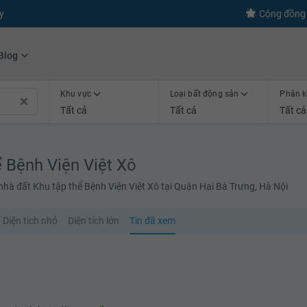
s
+600
Kết nối thành công
Cộng đồng 
Blog
Khu vực
Loại bất động sản
Phân k
Tất cả
Tất cả
Tất cả
ể Bệnh Viện Việt Xô
nhà đất Khu tập thể Bệnh Viện Việt Xô tại Quận Hai Bà Trưng, Hà Nội
Diện tích nhỏ
Diện tích lớn
Tin đã xem