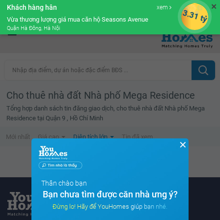
✕
Khách hàng hân
xem
Cộng đồng Môi giới bPRO
3.31 tỷ
Vừa thương lượng giá mua căn hộ Seasons Avenue
Quận Hà Đông, Hà Nội
Nhập địa điểm, dự án hoặc đặc điểm BĐS ...
Cho thuê nhà đất Nhà phố Mega Residence
Tổng hợp danh sách tin đăng giao dịch, cho thuê nhà đất Nhà phố Mega
Residence tại Quận 9 , Hồ Chí Minh
Mới nhất
Giá cao
Diện tích lớn
Tin đã xem
✕
Không tìm thấy tin bất động sản nào
Thân chào bạn
Bạn chưa tìm được căn nhà ưng ý?
Đừng lo! Hãy để YouHomes giúp bạn nhé.