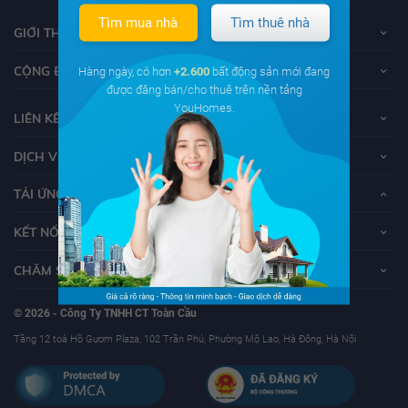
Tìm mua nhà
Tìm thuê nhà
GIỚI THIỆU VỀ YOUHOMES
CỘNG ĐỒNG YOUHOMERS
Hàng ngày, có hơn
+2.600
bất động sản mới đang
được đăng bán/cho thuê trên nền tảng
YouHomes.
LIÊN KẾT
DỊCH VỤ KHÁCH HÀNG
TẢI ỨNG DỤNG YOUHOMES
KẾT NỐI VỚI YOUHOMES
CHĂM SÓC KHÁCH HÀNG
© 2026 - Công Ty TNHH CT Toàn Cầu
Tầng 12 toà Hồ Gươm Plaza, 102 Trần Phú, Phường Mộ Lao, Hà Đông, Hà Nội