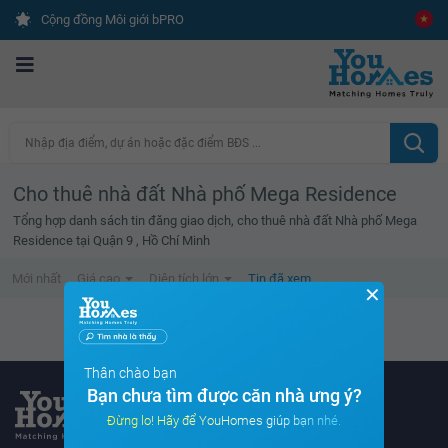
Cộng đồng Môi giới bPRO
Nhập địa điểm, dự án hoặc đặc điểm BĐS ...
Cho thuê nhà đất Nhà phố Mega Residence
Tổng hợp danh sách tin đăng giao dịch, cho thuê nhà đất Nhà phố Mega
Residence tại Quận 9 , Hồ Chí Minh
Mới nhất
Giá cao
Diện tích lớn
Tin đã xem
✕
Danh sách tin đã xem trống
Thân chào bạn
Bạn chưa tìm được căn nhà ưng ý?
Đừng lo! Hãy để YouHomes giúp bạn nhé.