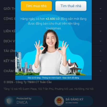
Tìm mua nhà
Tìm thuê nhà
GIỚI THIỆU VỀ YOUHOMES
CỘNG ĐỒNG YOUHOMERS
Hàng ngày, có hơn
+2.600
bất động sản mới đang
được đăng bán/cho thuê trên nền tảng
YouHomes.
LIÊN KẾT
DỊCH VỤ KHÁCH HÀNG
TẢI ỨNG DỤNG YOUHOMES
KẾT NỐI VỚI YOUHOMES
CHĂM SÓC KHÁCH HÀNG
© 2026 - Công Ty TNHH CT Toàn Cầu
Tầng 12 toà Hồ Gươm Plaza, 102 Trần Phú, Phường Mộ Lao, Hà Đông, Hà Nội