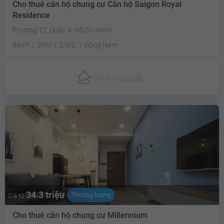
Cho thuê căn hộ chung cư Căn hộ Saigon Royal
Residence
Phường 12, Quận 4, Hồ Chí Minh
86m²
2PN
2 WC
Đông Nam
Chưa có
ưu đãi
34.3 triệu
Thương lượng
Giá từ
Cho thuê căn hộ chung cư Millennium