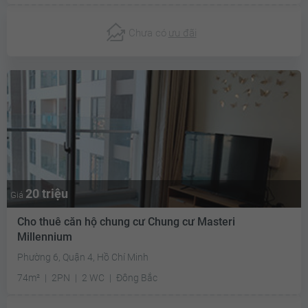
Chưa có
ưu đãi
20 triệu
Giá
Cho thuê căn hộ chung cư Chung cư Masteri
Millennium
Phường 6, Quận 4, Hồ Chí Minh
74m²
2PN
2 WC
Đông Bắc