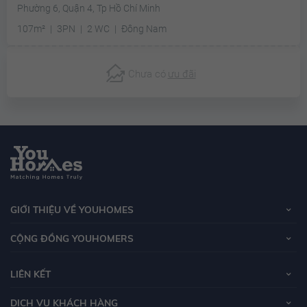
Phường 6, Quận 4, Tp Hồ Chí Minh
107m²
3PN
2 WC
Đông Nam
Chưa có
ưu đãi
GIỚI THIỆU VỀ YOUHOMES
CỘNG ĐỒNG YOUHOMERS
LIÊN KẾT
DỊCH VỤ KHÁCH HÀNG