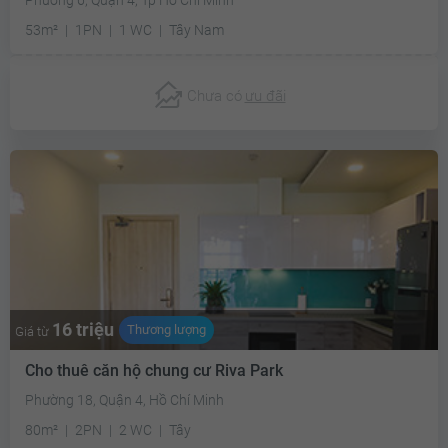
53m²
1PN
1 WC
Tây Nam
Chưa có
ưu đãi
16 triệu
Thương lượng
Giá từ
Cho thuê căn hộ chung cư Riva Park
Phường 18, Quận 4, Hồ Chí Minh
80m²
2PN
2 WC
Tây