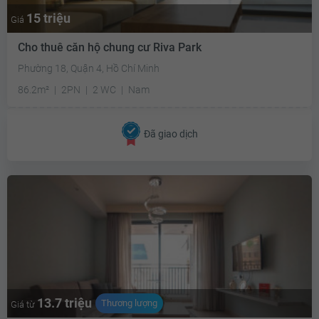
15 triệu
Giá
Cho thuê căn hộ chung cư Riva Park
Phường 18, Quận 4, Hồ Chí Minh
86.2m²
2PN
2 WC
Nam
Đã giao dịch
13.7 triệu
Thương lượng
Giá từ