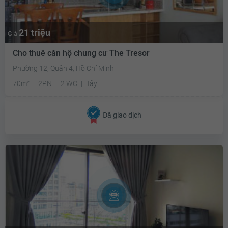
21 triệu
Giá
Cho thuê căn hộ chung cư The Tresor
Phường 12, Quận 4, Hồ Chí Minh
70m²
2PN
2 WC
Tây
Đã giao dịch