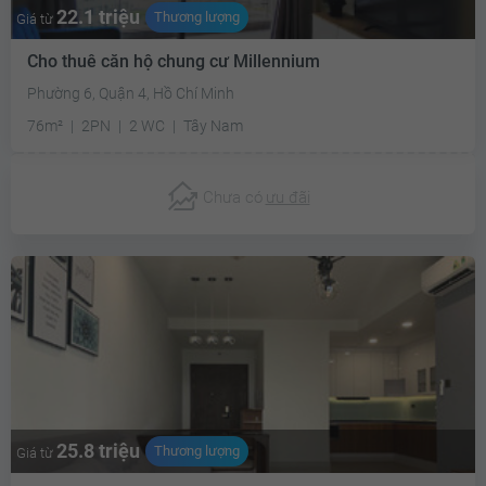
22.1 triệu
Thương lượng
Giá từ
Cho thuê căn hộ chung cư Millennium
Phường 6, Quận 4, Hồ Chí Minh
76m²
2PN
2 WC
Tây Nam
Chưa có
ưu đãi
25.8 triệu
Thương lượng
Giá từ