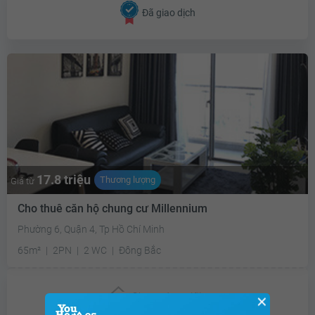
Đã giao dịch
17.8 triệu
Thương lượng
Giá từ
Cho thuê căn hộ chung cư Millennium
Phường 6, Quận 4, Tp Hồ Chí Minh
65m²
2PN
2 WC
Đông Bắc
Chưa có
ưu đãi
✕