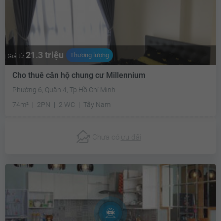
21.3 triệu
Thương lượng
Giá từ
Cho thuê căn hộ chung cư Millennium
Phường 6, Quận 4, Tp Hồ Chí Minh
74m²
2PN
2 WC
Tây Nam
Chưa có
ưu đãi